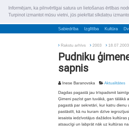
Informējam, ka pilnvērtīgai satura un lietošanas ērtības nod
Turpinot izmantot mūsu vietni, jūs piekrītat sīkdatņu izmant
Sabiedrība
Izglītība
Kultūra
Dv
Rakstu arhīvs
2003
18.07.2003
Pudniku ģimenei
sapnis
Inese Baranovska
Aktualitātes
Dagdas pagastā jau trīspadsmit laimīgu
Ģimeni pazīst gan tuvākā, gan tālākā 
pagastā par sekretāri, kur katru dienu
pastāstīt, kā nu kuram dzīve iegrozījus
iesaista iedzīvotājus dažādos kultūras 
atsaucīgi un labprāt nāk uz kultūras n