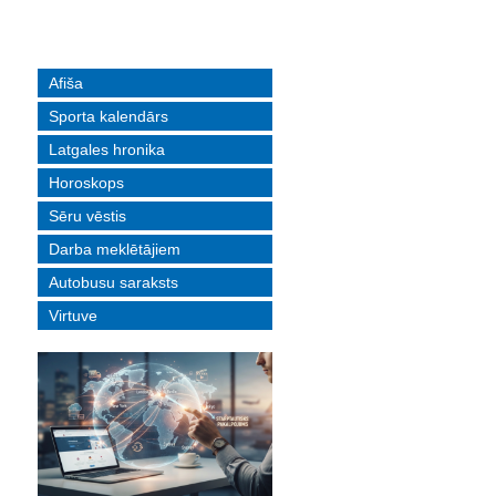
Afiša
Sporta kalendārs
Latgales hronika
Horoskops
Sēru vēstis
Darba meklētājiem
Autobusu saraksts
Virtuve