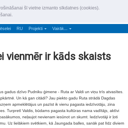
„Latgales Laiks” iznāk latv
rošināšanai šī vietne izmanto sīkdatnes (cookies).
„Latgales Laiks” latviešu valodā aptver Daugavpils valstspilsētu, Augš
ošanai.
e-abonēšana
Abonēšana
Reklāma
Sludi
ēselei
RU
Projekti
Vairāk...
 vienmēr ir kāds skaists
s gadus dzīvo Pudniku ģimene - Ruta ar Valdi un viņu trīs atvasītes.
apkārtnē. Un kā gan citādi? Jau piekto gadu Ruta strādā Dagdas
 uzņem apmeklētājus un pazīst ik vienu pagasta iedzīvotāju, zina
ies. Turpretī Valdis, būdams pagasta kultūras nama vadītājs, aktīvi
pasākumos, neļaujot nevienam iesūnot un skumt. Iedzīvotāji ir ļoti
amu. Uz lielākiem svētkiem, kā Jaungada balles, sanāk pat līdz diviem