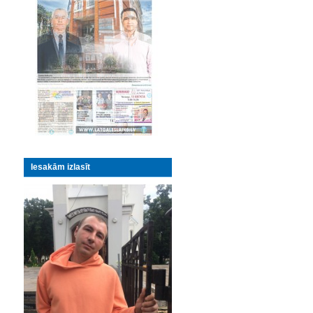
Iesakām izlasīt