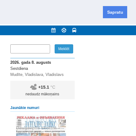
iešu un krievu valodās visā Dienvidlatgalē un Sēlijā,
daugavas novadu un apkārtējos novadus un pilsētas.
Sapratu
nājumi
Arhīvs
Kontakti
2026. gada 8. augusts
Sestdiena
Mudīte, Vladislava, Vladislavs
+15.1
°C
nedaudz mākoņains
Jaunākie numuri