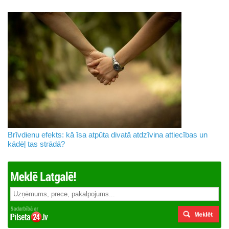
Brīvdienu efekts: kā īsa atpūta divatā atdzīvina attiecības un
kādēļ tas strādā?