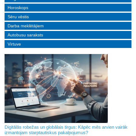
Horoskops
Sēru vēstis
Darba meklētājiem
Autobusu saraksts
Virtuve
Digitālās robežas un globālais tirgus: Kāpēc mēs arvien vairāk
izmantojam starptautiskus pakalpojumus?