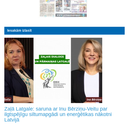
Iesakām izlasīt
Zaļā Latgale: saruna ar Inu Bērziņu-Veitu par
ilgtspējīgu siltumapgādi un enerģētikas nākotni
Latvijā