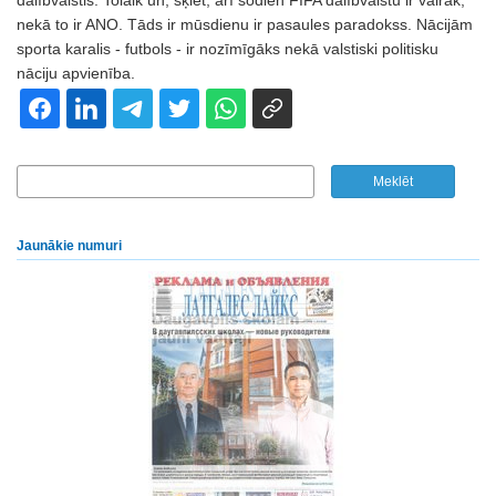
dalībvalstis. Tolaik un, šķiet, arī šodien FIFA dalībvalstu ir vairāk,
nekā to ir ANO. Tāds ir mūsdienu ir pasaules paradokss. Nācijām
sporta karalis - futbols - ir nozīmīgāks nekā valstiski politisku
nāciju apvienība.
Jaunākie numuri