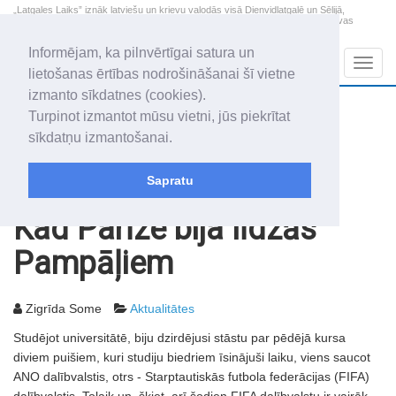
„Latgales Laiks” iznāk latviešu un krievu valodās visā Dienvidlatgalē un Sēlijā,
„Latgales Laiks” latviešu valodā aptver Daugavpils valstspilsētu, Augšdaugavas
novadu un apkārtējos novadus un pilsētas.
Informējam, ka pilnvērtīgai satura un
Sadaļas
Navig
lietošanas ērtības nodrošināšanai šī vietne
izmanto sīkdatnes (cookies).
2026. gada 7. augusts
+22.1
°C
Turpinot izmantot mūsu vietni, jūs piekrītat
Piektdiena
apmācies
sīkdatņu izmantošanai.
Alfrēds, Fredis, Madars
Sapratu
Rakstu arhīvs
2003
08.07.2003
Kad Parīze bija līdzās
Pampāļiem
Zigrīda Some
Aktualitātes
Studējot universitātē, biju dzirdējusi stāstu par pēdējā kursa
diviem puišiem, kuri studiju biedriem īsinājuši laiku, viens saucot
ANO dalībvalstis, otrs - Starptautiskās futbola federācijas (FIFA)