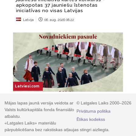
Mājas lapas jaunā versija veidota ar
© Latgales Laiks 2000–2026
Valsts kultūrkapitāla fonda finansiālo
Privātuma politika
atbalstu.
Ētikas kodekss
«Latgales Laiks» materiālu
pārpublicēšana bez rakstiskas atļaujas stingri aizliegta.