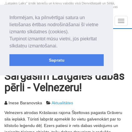
„Latgales Laiks” iznāk latviešu un krievu valodās visā Dienvidlatgalē un Sēlijā,
„Latgales Laiks” latviešu valodā aptver Daugavpils valstspilsētu, Augšdaugavas
novadu un apkārtējos novadus un pilsētas.
Informējam, ka pilnvērtīgai satura un
Sadaļas
Navig
lietošanas ērtības nodrošināšanai šī vietne
izmanto sīkdatnes (cookies).
2026. gada 7. augusts
+18.6
°C
Turpinot izmantot mūsu vietni, jūs piekrītat
Piektdiena
apmācies
sīkdatņu izmantošanai.
Alfrēds, Fredis, Madars
Sapratu
Rakstu arhīvs
2003
22.08.2003
Sargāsim Latgales dabas
pērli - Velnezeru!
Inese Baranovska
Aktualitātes
Velnezers atrodas Krāslavas rajona Šķeltovas pagasta Grāveru
sila ieplakā. Tūristi labprāt apmeklē šo vietu galvenokārt par to
klīstošo leģendu dēļ. Ezers patiesi ir rets dabas veidojums un