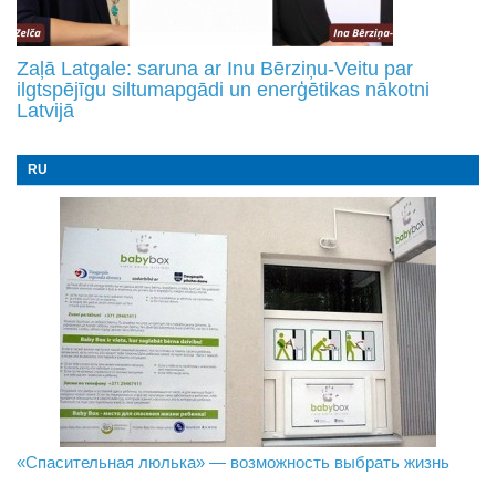
Zaļā Latgale: saruna ar Inu Bērziņu-Veitu par
ilgtspējīgu siltumapgādi un enerģētikas nākotni
Latvijā
RU
«Спасительная люлька» — возможность выбрать жизнь
В Даугавпилсе определили сильнейших в пляжном
Новое поколение пограничников: Даугавпилсское
волейболе
управление пополнили молодые специалисты