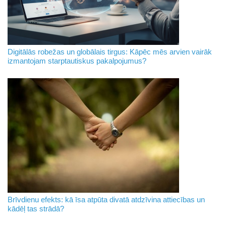
Digitālās robežas un globālais tirgus: Kāpēc mēs arvien vairāk
izmantojam starptautiskus pakalpojumus?
Brīvdienu efekts: kā īsa atpūta divatā atdzīvina attiecības un
kādēļ tas strādā?