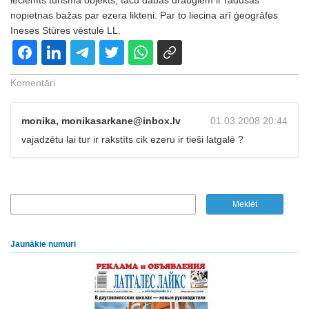
iecienīts tūrisma objekts, taču dabas draugiem ir radušās
nopietnas bažas par ezera likteni. Par to liecina arī ģeogrāfes
Ineses Stūres vēstule LL.
Komentāri
monika, monikasarkane@inbox.lv
01.03.2008 20:44
vajadzētu lai tur ir rakstīts cik ezeru ir tieši latgalē ?
Jaunākie numuri