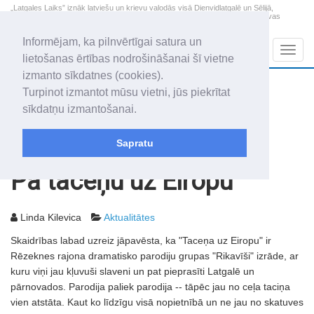
„Latgales Laiks” iznāk latviešu un krievu valodās visā Dienvidlatgalē un Sēlijā,
„Latgales Laiks” latviešu valodā aptver Daugavpils valstspilsētu, Augšdaugavas
novadu un apkārtējos novadus un pilsētas.
Informējam, ka pilnvērtīgai satura un
Sadaļas
Navig
lietošanas ērtības nodrošināšanai šī vietne
izmanto sīkdatnes (cookies).
2026. gada 7. augusts
+14.3
°C
Turpinot izmantot mūsu vietni, jūs piekrītat
Piektdiena
skaidrs laiks
sīkdatņu izmantošanai.
Alfrēds, Fredis, Madars
Sapratu
Rakstu arhīvs
2003
05.08.2003
Pa taceņu uz Eiropu
Linda Kilevica
Aktualitātes
Skaidrības labad uzreiz jāpavēsta, ka "Taceņa uz Eiropu" ir
Rēzeknes rajona dramatisko parodiju grupas "Rikavīši" izrāde, ar
kuru viņi jau kļuvuši slaveni un pat pieprasīti Latgalē un
pārnovados. Parodija paliek parodija -- tāpēc jau no ceļa taciņa
vien atstāta. Kaut ko līdzīgu visā nopietnībā un ne jau no skatuves