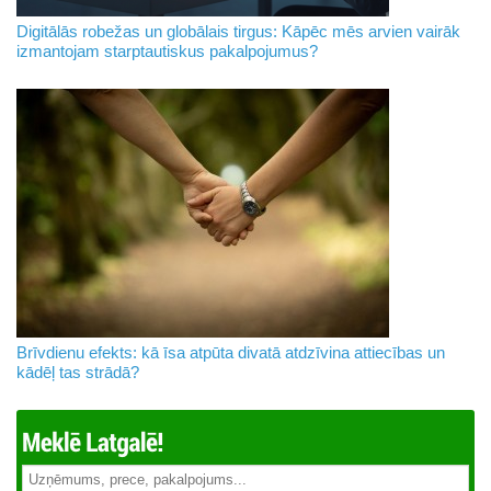
Digitālās robežas un globālais tirgus: Kāpēc mēs arvien vairāk
izmantojam starptautiskus pakalpojumus?
Brīvdienu efekts: kā īsa atpūta divatā atdzīvina attiecības un
kādēļ tas strādā?