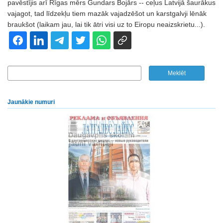
pavēstījis arī Rīgas mērs Gundars Bojārs -- ceļus Latvijā šaurākus
vajagot, tad līdzekļu tiem mazāk vajadzēšot un karstgalvji lēnāk
braukšot (laikam jau, lai tik ātri visi uz to Eiropu neaizskrietu...).
Jaunākie numuri