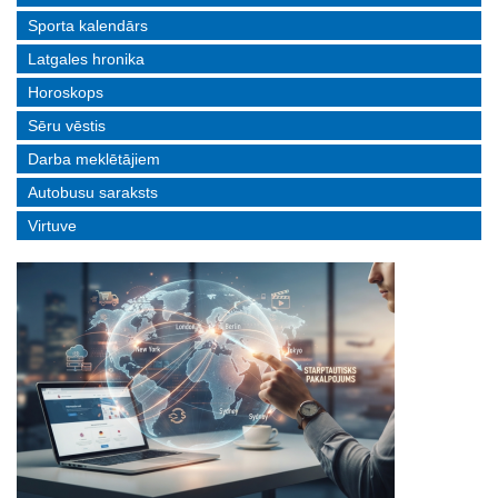
Sporta kalendārs
Latgales hronika
Horoskops
Sēru vēstis
Darba meklētājiem
Autobusu saraksts
Virtuve