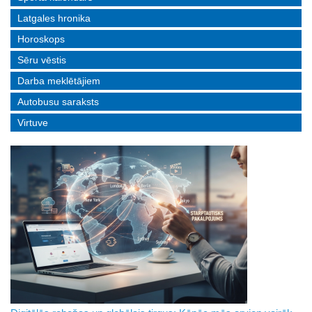
Latgales hronika
Horoskops
Sēru vēstis
Darba meklētājiem
Autobusu saraksts
Virtuve