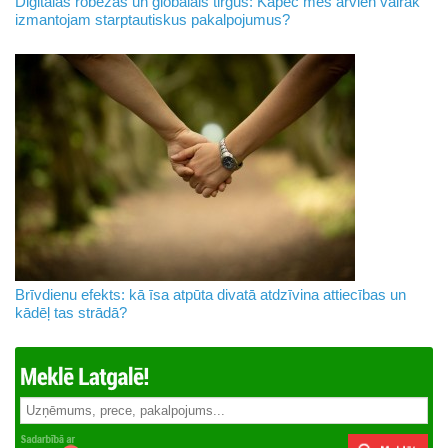
Digitālās robežas un globālais tirgus: Kāpēc mēs arvien vairāk
izmantojam starptautiskus pakalpojumus?
Brīvdienu efekts: kā īsa atpūta divatā atdzīvina attiecības un
kādēļ tas strādā?