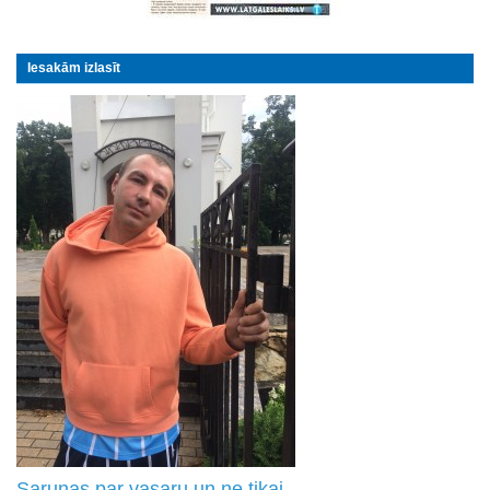
Iesakām izlasīt
Sarunas par vasaru un ne tikai