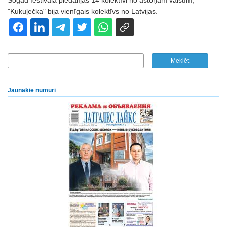
Šogad festivālā piedalījās 14 kolektīvi no astoņām valstīm,
"Kukuļečka" bija vienīgais kolektīvs no Latvijas.
Jaunākie numuri