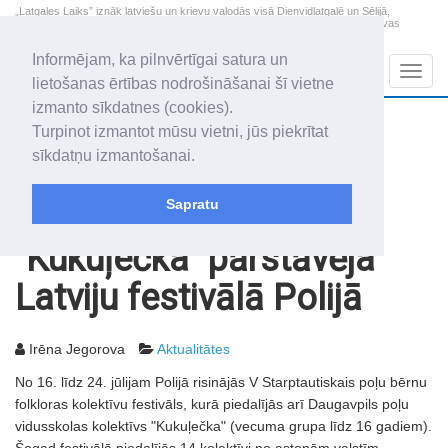
„Latgales Laiks” iznāk latviešu un krievu valodās visā Dienvidlatgalē un Sēlijā,
„Latgales Laiks” latviešu valodā aptver Daugavpils valstspilsētu, Augšdaugavas
novadu un apkārtējos novadus un pilsētas.
Informējam, ka pilnvērtīgai satura un
Sadaļas
Navig
lietošanas ērtības nodrošināšanai šī vietne
izmanto sīkdatnes (cookies).
2026. gada 7. augusts
+15.7
°C
Turpinot izmantot mūsu vietni, jūs piekrītat
Piektdiena
skaidrs laiks
sīkdatņu izmantošanai.
Alfrēds, Fredis, Madars
Sapratu
Rakstu arhīvs
2003
05.08.2003
"Kukuļečka" pārstāvēja
Latviju festivālā Polijā
Irēna Jegorova
Aktualitātes
No 16. līdz 24. jūlijam Polijā risinājās V Starptautiskais poļu bērnu
folkloras kolektīvu festivāls, kurā piedalījās arī Daugavpils poļu
vidusskolas kolektīvs "Kukuļečka" (vecuma grupa līdz 16 gadiem).