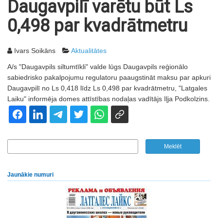
Daugavpilī varētu būt Ls
0,498 par kvadrātmetru
Ivars Soikāns
Aktualitātes
A/s "Daugavpils siltumtīkli" valde lūgs Daugavpils reģionālo
sabiedrisko pakalpojumu regulatoru paaugstināt maksu par apkuri
Daugavpilī no Ls 0,418 līdz Ls 0,498 par kvadrātmetru, "Latgales
Laiku" informēja domes attīstības nodaļas vadītājs Iļja Podkolzins.
Jaunākie numuri