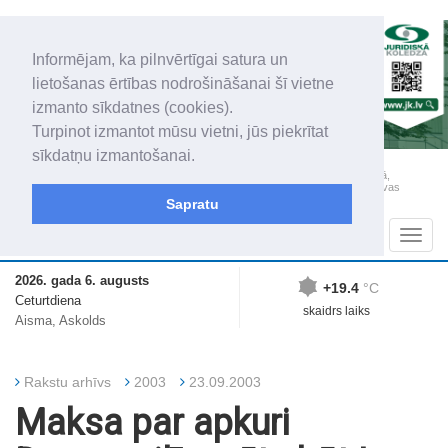
Informējam, ka pilnvērtīgai satura un
lietošanas ērtības nodrošināšanai šī vietne
izmanto sīkdatnes (cookies).
Turpinot izmantot mūsu vietni, jūs piekrītat
sīkdatņu izmantošanai.
„Latgales Laiks” iznāk latviešu un krievu valodās visā Dienvidlatgalē un Sēlijā,
„Latgales Laiks” latviešu valodā aptver Daugavpils valstspilsētu, Augšdaugavas
novadu un apkārtējos novadus un pilsētas.
Sapratu
Sadaļas
Navig
2026. gada 6. augusts
+19.4
°C
Ceturtdiena
skaidrs laiks
Aisma, Askolds
Rakstu arhīvs
2003
23.09.2003
Maksa par apkuri