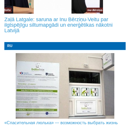
Zaļā Latgale: saruna ar Inu Bērziņu-Veitu par
ilgtspējīgu siltumapgādi un enerģētikas nākotni
Latvijā
RU
«Спасительная люлька» — возможность выбрать жизнь
В Даугавпилсе определили сильнейших в пляжном
Новое поколение пограничников: Даугавпилсское
волейболе
управление пополнили молодые специалисты