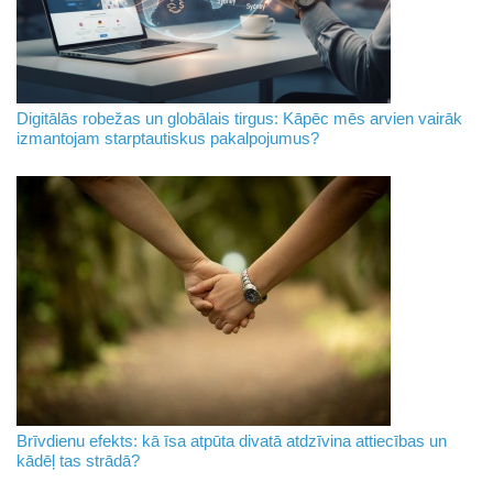
Digitālās robežas un globālais tirgus: Kāpēc mēs arvien vairāk
izmantojam starptautiskus pakalpojumus?
Brīvdienu efekts: kā īsa atpūta divatā atdzīvina attiecības un
kādēļ tas strādā?