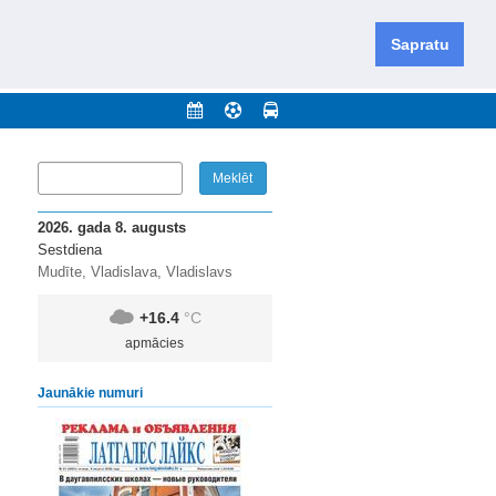
iešu un krievu valodās visā Dienvidlatgalē un Sēlijā,
daugavas novadu un apkārtējos novadus un pilsētas.
Sapratu
nājumi
Arhīvs
Kontakti
2026. gada 8. augusts
Sestdiena
Mudīte, Vladislava, Vladislavs
+16.4
°C
apmācies
Jaunākie numuri