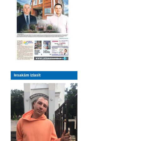
Iesakām izlasīt