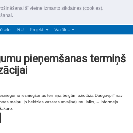
„Latgales Laiks” iznāk latv
rošināšanai šī vietne izmanto sīkdatnes (cookies).
„Latgales Laiks” latviešu valodā aptver Daugavpils valstspilsētu, Augš
ošanai.
e-abonēšana
Abonēšana
Reklāma
Sludi
ēselei
RU
Projekti
Vairāk...
egumu pieņemšanas termiņš
zācijai
s iesniegumu iesniegšanas termiņa beigām ažiotāža Daugavpilī nav
zonas maiņu, jo beidzies vasaras atvaļinājumu laiks, -- informēja
Šakure.