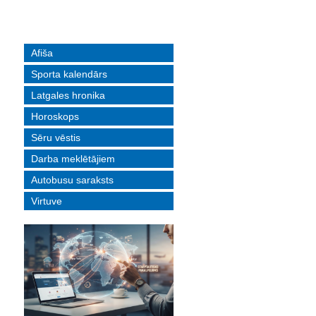
Afiša
Sporta kalendārs
Latgales hronika
Horoskops
Sēru vēstis
Darba meklētājiem
Autobusu saraksts
Virtuve