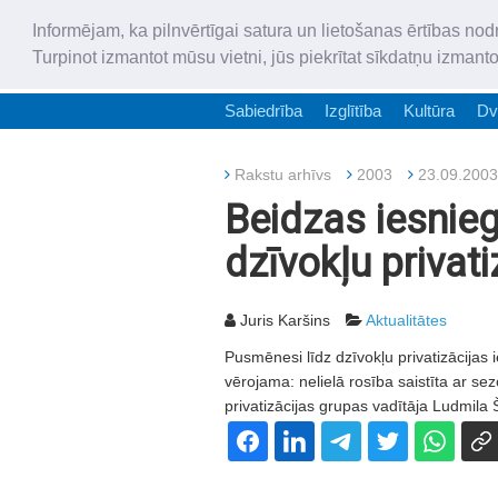
Informējam, ka pilnvērtīgai satura un lietošanas ērtības nod
Turpinot izmantot mūsu vietni, jūs piekrītat sīkdatņu izmant
Sabiedrība
Izglītība
Kultūra
Dv
Rakstu arhīvs
2003
23.09.2003
Beidzas iesni
dzīvokļu privati
Juris Karšins
Aktualitātes
Pusmēnesi līdz dzīvokļu privatizācija
vērojama: nelielā rosība saistīta ar se
privatizācijas grupas vadītāja Ludmila 