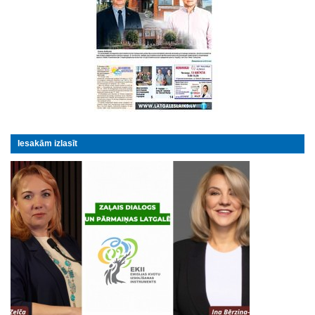
Iesakām izlasīt