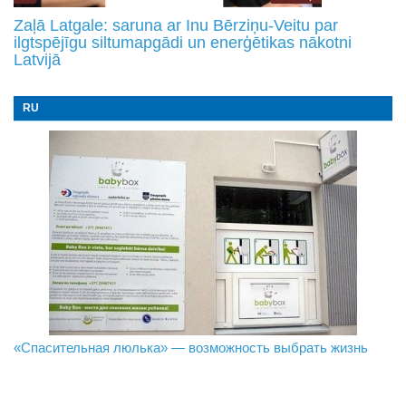
Zaļā Latgale: saruna ar Inu Bērziņu-Veitu par
ilgtspējīgu siltumapgādi un enerģētikas nākotni
Latvijā
RU
«Спасительная люлька» — возможность выбрать жизнь
В Даугавпилсе определили сильнейших в пляжном
Новое поколение пограничников: Даугавпилсское
волейболе
управление пополнили молодые специалисты