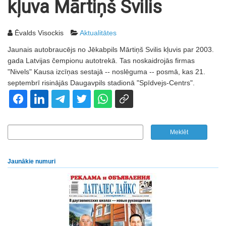
kļuva Mārtiņš Svilis
Ēvalds Visockis
Aktualitātes
Jaunais autobraucējs no Jēkabpils Mārtiņš Svilis kļuvis par 2003.
gada Latvijas čempionu autotrekā. Tas noskaidrojās firmas
"Nivels" Kausa izcīņas sestajā -- noslēguma -- posmā, kas 21.
septembrī risinājās Daugavpils stadionā "Spīdvejs-Centrs".
Jaunākie numuri