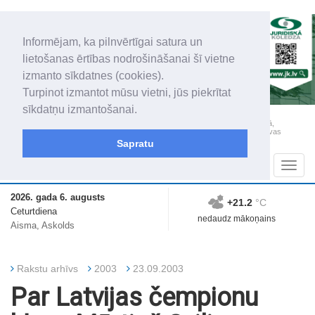
Informējam, ka pilnvērtīgai satura un
lietošanas ērtības nodrošināšanai šī vietne
izmanto sīkdatnes (cookies).
Turpinot izmantot mūsu vietni, jūs piekrītat
sīkdatņu izmantošanai.
„Latgales Laiks” iznāk latviešu un krievu valodās visā Dienvidlatgalē un Sēlijā,
„Latgales Laiks” latviešu valodā aptver Daugavpils valstspilsētu, Augšdaugavas
novadu un apkārtējos novadus un pilsētas.
Sapratu
Sadaļas
Navig
2026. gada 6. augusts
+21.2
°C
Ceturtdiena
nedaudz mākoņains
Aisma, Askolds
Rakstu arhīvs
2003
23.09.2003
Par Latvijas čempionu