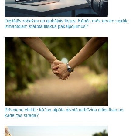
Digitālās robežas un globālais tirgus: Kāpēc mēs arvien vairāk
izmantojam starptautiskus pakalpojumus?
Brīvdienu efekts: kā īsa atpūta divatā atdzīvina attiecības un
kādēļ tas strādā?