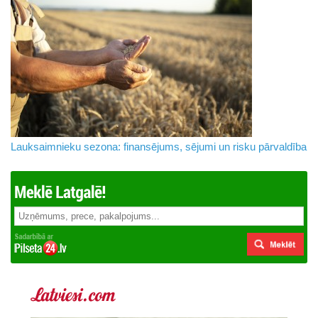
Lauksaimnieku sezona: finansējums, sējumi un risku pārvaldība