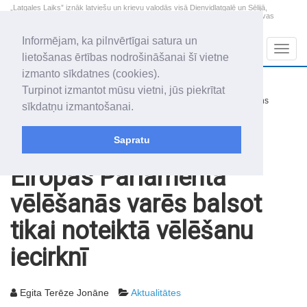
„Latgales Laiks” iznāk latviešu un krievu valodās visā Dienvidlatgalē un Sēlijā,
„Latgales Laiks” latviešu valodā aptver Daugavpils valstspilsētu, Augšdaugavas
novadu un apkārtējos novadus un pilsētas.
Informējam, ka pilnvērtīgai satura un
Sadaļas
Navig
lietošanas ērtības nodrošināšanai šī vietne
izmanto sīkdatnes (cookies).
2026. gada 8. augusts
+14.3
°C
Turpinot izmantot mūsu vietni, jūs piekrītat
Sestdiena
nedaudz mākoņains
sīkdatņu izmantošanai.
Mudīte, Vladislava, Vladislavs
Sapratu
Rakstu arhīvs
2004
27.01.2004
Eiropas Parlamenta
vēlēšanās varēs balsot
tikai noteiktā vēlēšanu
iecirknī
Egita Terēze Jonāne
Aktualitātes