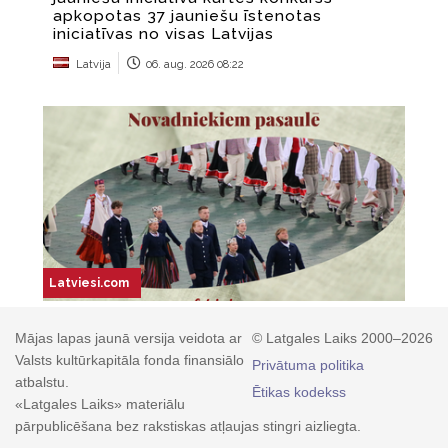
Mājas lapas jaunā versija veidota ar
© Latgales Laiks 2000–2026
Valsts kultūrkapitāla fonda finansiālo
Privātuma politika
atbalstu.
Ētikas kodekss
«Latgales Laiks» materiālu
pārpublicēšana bez rakstiskas atļaujas stingri aizliegta.