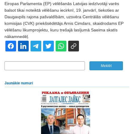
Eiropas Parlamenta (EP) vēlēšanās Latvijas iedzīvotāji varēs
balsot tikai noteiktā vēlēšanu iecirknī, 19. janvārī, tiekoties ar
Daugavpils rajona pašvaldībām, uzsvēra Centrālās vēlēšanu
komisijas (CVK) priekšsēdētājs Arnis Cimdars, skaidrodams EP
vēlēšanu likumprojektu, kuru trešajā lasījumā Saeima skatīs
nākamnedēļ.
Jaunākie numuri