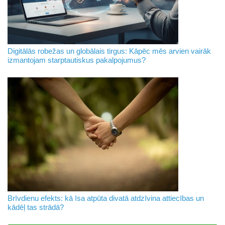
Digitālās robežas un globālais tirgus: Kāpēc mēs arvien vairāk
izmantojam starptautiskus pakalpojumus?
Brīvdienu efekts: kā īsa atpūta divatā atdzīvina attiecības un
kādēļ tas strādā?