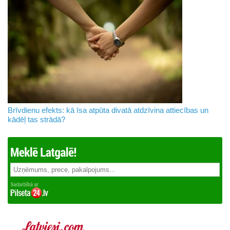
Brīvdienu efekts: kā īsa atpūta divatā atdzīvina attiecības un
kādēļ tas strādā?