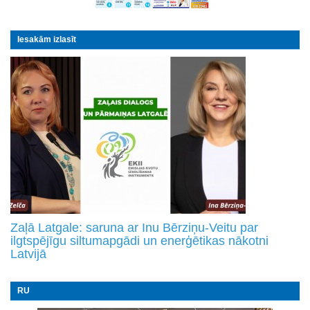
Iesakām izlasīt
Zaļā Latgale: saruna ar Inu Bērziņu-Veitu par
ilgtspējīgu siltumapgādi un enerģētikas nākotni
Latvijā
RU