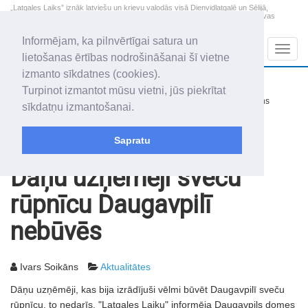
„Latgales Laiks” iznāk latviešu un krievu valodās visā Dienvidlatgalē un Sēlijā,
„Latgales Laiks” latviešu valodā aptver Daugavpils valstspilsētu, Augšdaugavas
novadu un apkārtējos novadus un pilsētas.
Informējam, ka pilnvērtīgai satura un
Sadaļas
Navig
lietošanas ērtības nodrošināšanai šī vietne
izmanto sīkdatnes (cookies).
2026. gada 7. augusts
+17.5
°C
Turpinot izmantot mūsu vietni, jūs piekrītat
Piektdiena
nedaudz mākoņains
sīkdatņu izmantošanai.
Alfrēds, Fredis, Madars
Sapratu
Rakstu arhīvs
2004
30.01.2004
Dāņu uzņēmēji sveču
rūpnīcu Daugavpilī
nebūvēs
Ivars Soikāns
Aktualitātes
Dāņu uzņēmēji, kas bija izrādījuši vēlmi būvēt Daugavpilī sveču
rūpnīcu, to nedarīs, "Latgales Laiku" informēja Daugavpils domes