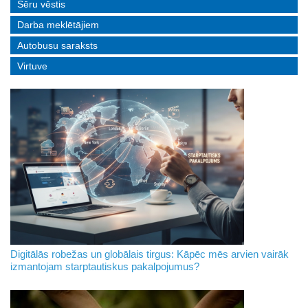
Sēru vēstis
Darba meklētājiem
Autobusu saraksts
Virtuve
Digitālās robežas un globālais tirgus: Kāpēc mēs arvien vairāk
izmantojam starptautiskus pakalpojumus?