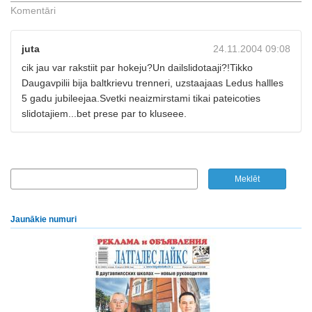
Komentāri
juta
24.11.2004 09:08
cik jau var rakstiit par hokeju?Un dailslidotaaji?!Tikko
Daugavpilii bija baltkrievu trenneri, uzstaajaas Ledus hallles
5 gadu jubileejaa.Svetki neaizmirstami tikai pateicoties
slidotajiem...bet prese par to kluseee.
Jaunākie numuri