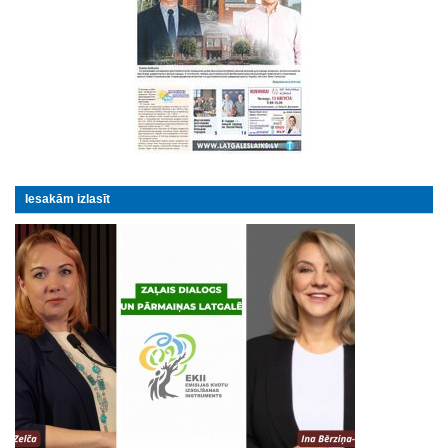
Iesakām izlasīt