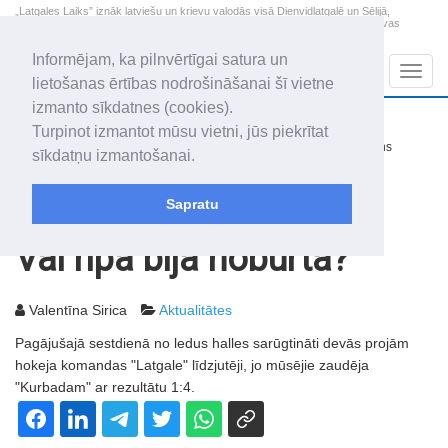
„Latgales Laiks” iznāk latviešu un krievu valodās visā Dienvidlatgalē un Sēlijā,
„Latgales Laiks” latviešu valodā aptver Daugavpils valstspilsētu, Augšdaugavas
novadu un apkārtējos novadus un pilsētas.
Informējam, ka pilnvērtīgai satura un
Sadaļas
Navig
lietošanas ērtības nodrošināšanai šī vietne
izmanto sīkdatnes (cookies).
2026. gada 7. augusts
+18.5
°C
Turpinot izmantot mūsu vietni, jūs piekrītat
Piektdiena
nedaudz mākoņains
sīkdatņu izmantošanai.
Alfrēds, Fredis, Madars
Sapratu
Rakstu arhīvs
2004
23.11.2004
Vai ripa bija noburta?
Valentīna Sirica
Aktualitātes
Pagājušajā sestdienā no ledus halles sarūgtināti devās projām
hokeja komandas "Latgale" līdzjutēji, jo mūsējie zaudēja
"Kurbadam" ar rezultātu 1:4.