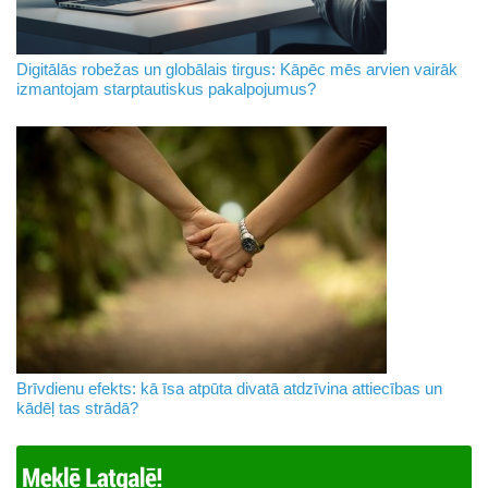
Digitālās robežas un globālais tirgus: Kāpēc mēs arvien vairāk
izmantojam starptautiskus pakalpojumus?
Brīvdienu efekts: kā īsa atpūta divatā atdzīvina attiecības un
kādēļ tas strādā?