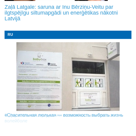
Zaļā Latgale: saruna ar Inu Bērziņu-Veitu par
ilgtspējīgu siltumapgādi un enerģētikas nākotni
Latvijā
RU
«Спасительная люлька» — возможность выбрать жизнь
В Даугавпилсе определили сильнейших в пляжном
Новое поколение пограничников: Даугавпилсское
волейболе
управление пополнили молодые специалисты