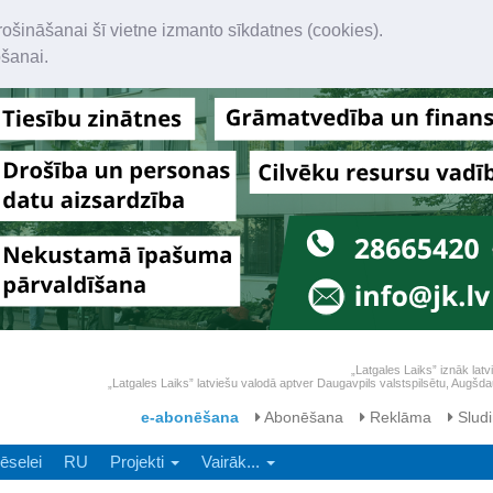
rošināšanai šī vietne izmanto sīkdatnes (cookies).
ošanai.
„Latgales Laiks” iznāk latv
„Latgales Laiks” latviešu valodā aptver Daugavpils valstspilsētu, Augš
e-abonēšana
Abonēšana
Reklāma
Sludi
ēselei
RU
Projekti
Vairāk...