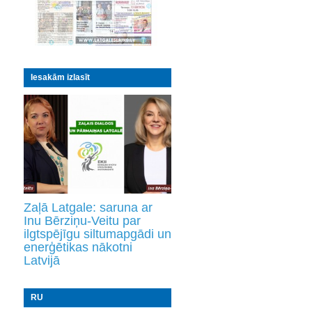
Iesakām izlasīt
Zaļā Latgale: saruna ar
Inu Bērziņu-Veitu par
ilgtspējīgu siltumapgādi un
enerģētikas nākotni
Latvijā
RU