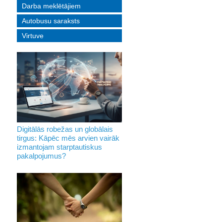
Darba meklētājiem
Autobusu saraksts
Virtuve
Digitālās robežas un globālais
tirgus: Kāpēc mēs arvien vairāk
izmantojam starptautiskus
pakalpojumus?