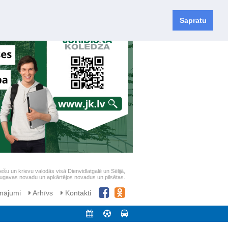
Sapratu
iešu un krievu valodās visā Dienvidlatgalē un Sēlijā,
daugavas novadu un apkārtējos novadus un pilsētas.
nājumi
Arhīvs
Kontakti