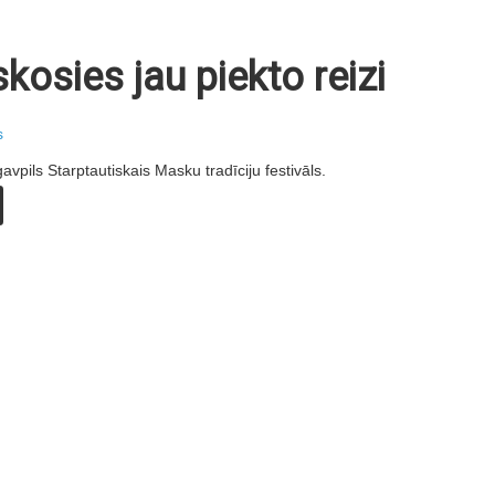
osies jau piekto reizi
s
vpils Starptautiskais Masku tradīciju festivāls.