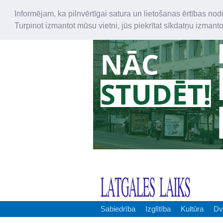
Informējam, ka pilnvērtīgai satura un lietošanas ērtības nod
Turpinot izmantot mūsu vietni, jūs piekrītat sīkdatņu izmant
Sabiedrība
Izglītība
Kultūra
Dv