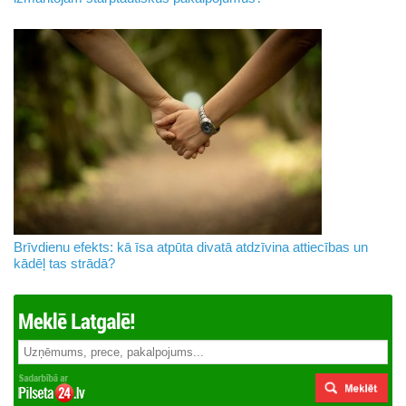
Brīvdienu efekts: kā īsa atpūta divatā atdzīvina attiecības un
kādēļ tas strādā?