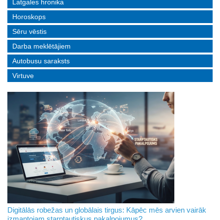
Latgales hronika
Horoskops
Sēru vēstis
Darba meklētājiem
Autobusu saraksts
Virtuve
Digitālās robežas un globālais tirgus: Kāpēc mēs arvien vairāk
izmantojam starptautiskus pakalpojumus?