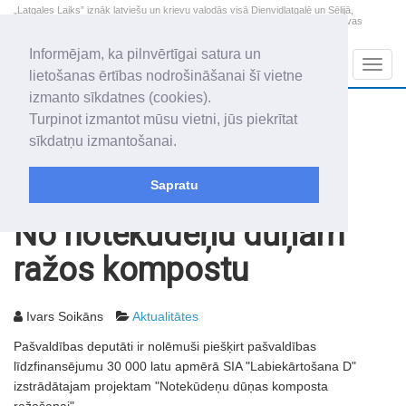
„Latgales Laiks” iznāk latviešu un krievu valodās visā Dienvidlatgalē un Sēlijā,
„Latgales Laiks” latviešu valodā aptver Daugavpils valstspilsētu, Augšdaugavas
novadu un apkārtējos novadus un pilsētas.
Informējam, ka pilnvērtīgai satura un
Sadaļas
Navig
lietošanas ērtības nodrošināšanai šī vietne
izmanto sīkdatnes (cookies).
2026. gada 8. augusts
+14.0
°C
Turpinot izmantot mūsu vietni, jūs piekrītat
Sestdiena
skaidrs laiks
sīkdatņu izmantošanai.
Mudīte, Vladislava, Vladislavs
Sapratu
Rakstu arhīvs
2004
16.03.2004
No notekūdeņu dūņām
ražos kompostu
Ivars Soikāns
Aktualitātes
Pašvaldības deputāti ir nolēmuši piešķirt pašvaldības
līdzfinansējumu 30 000 latu apmērā SIA "Labiekārtošana D"
izstrādātajam projektam "Notekūdeņu dūņas komposta