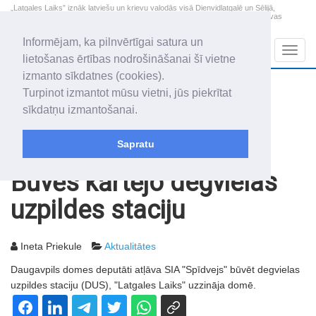
„Latgales Laiks” iznāk latviešu un krievu valodās visā Dienvidlatgalē un Sēlijā,
„Latgales Laiks” latviešu valodā aptver Daugavpils valstspilsētu, Augšdaugavas
novadu un apkārtējos novadus un pilsētas.
Informējam, ka pilnvērtīgai satura un
Sadaļas
Navig
lietošanas ērtības nodrošināšanai šī vietne
izmanto sīkdatnes (cookies).
2026. gada 7. augusts
+18.2
°C
Turpinot izmantot mūsu vietni, jūs piekrītat
Piektdiena
apmācies
sīkdatņu izmantošanai.
Alfrēds, Fredis, Madars
Sapratu
Rakstu arhīvs
2004
02.03.2004
Būvēs kārtējo degvielas
uzpildes staciju
Ineta Priekule
Aktualitātes
Daugavpils domes deputāti atļāva SIA "Spīdvejs" būvēt degvielas
uzpildes staciju (DUS), "Latgales Laiks" uzzināja domē.