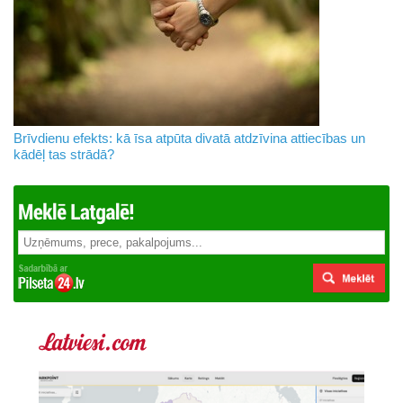
Brīvdienu efekts: kā īsa atpūta divatā atdzīvina attiecības un
kādēļ tas strādā?