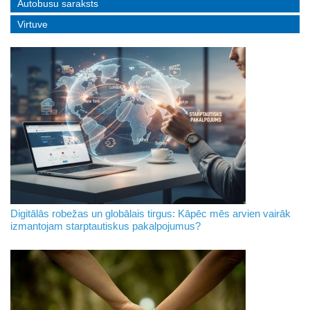
Autobusu saraksts
Virtuve
Digitālās robežas un globālais tirgus: Kāpēc mēs arvien vairāk
izmantojam starptautiskus pakalpojumus?