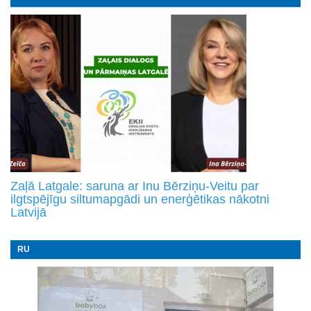
Zaļā Latgale: saruna ar Inu Bērziņu-Veitu par
ilgtspējīgu siltumapgādi un enerģētikas nākotni
Latvijā
RU