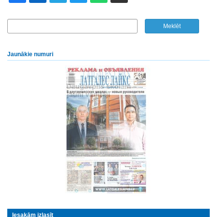
Jaunākie numuri
Iesakām izlasīt