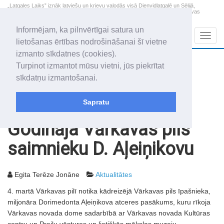
„Latgales Laiks” iznāk latviešu un krievu valodās visā Dienvidlatgalē un Sēlijā,
„Latgales Laiks” latviešu valodā aptver Daugavpils valstspilsētu, Augšdaugavas
novadu un apkārtējos novadus un pilsētas.
Informējam, ka pilnvērtīgai satura un
Sadaļas
Navig
lietošanas ērtības nodrošināšanai šī vietne
izmanto sīkdatnes (cookies).
2026. gada 9. augusts
+21.4
°C
Turpinot izmantot mūsu vietni, jūs piekrītat
Svētdiena
skaidrs laiks
sīkdatņu izmantošanai.
Genovefa, Genoveva, Madara
Sapratu
Rakstu arhīvs
2004
09.03.2004
Godināja Vārkavas pils
saimnieku D. Aļeiņikovu
Egita Terēze Jonāne
Aktualitātes
4. martā Vārkavas pilī notika kādreizējā Vārkavas pils īpašnieka,
miljonāra Dorimedonta Aļeiņikova atceres pasākums, kuru rīkoja
Vārkavas novada dome sadarbībā ar Vārkavas novada Kultūras