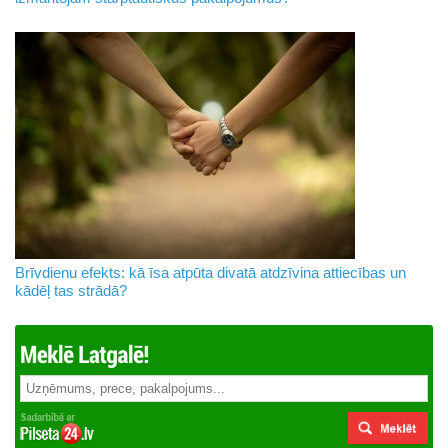
Brīvdienu efekts: kā īsa atpūta divatā atdzīvina attiecības un
kādēļ tas strādā?