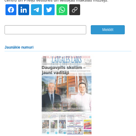
centru un Preiļu vēstures un lietišķās mākslas muzeju.
Jaunākie numuri