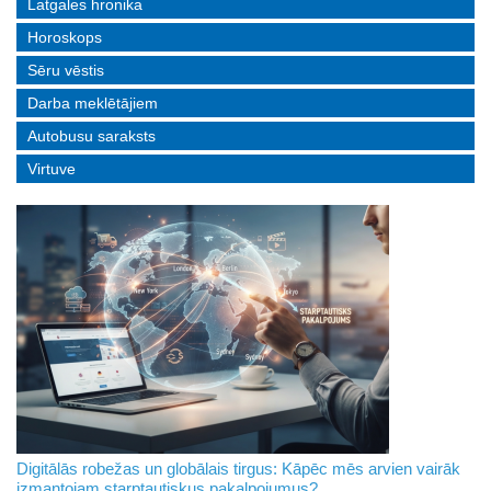
Latgales hronika
Horoskops
Sēru vēstis
Darba meklētājiem
Autobusu saraksts
Virtuve
Digitālās robežas un globālais tirgus: Kāpēc mēs arvien vairāk
izmantojam starptautiskus pakalpojumus?