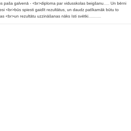
ūs paša galvenā - <br>diploma par vidusskolas beigšanu..... Un bērni
si <br>būs spiesti gaidīt rezultātus, un daudz patīkamāk būtu to
s <br>un rezultātu uzzināšanas nāks īsti svētki...........