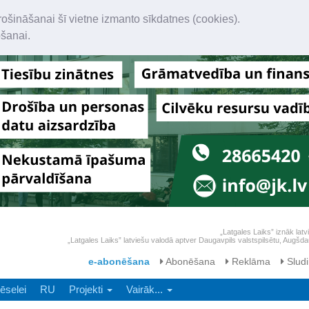
rošināšanai šī vietne izmanto sīkdatnes (cookies).
ošanai.
„Latgales Laiks” iznāk latv
„Latgales Laiks” latviešu valodā aptver Daugavpils valstspilsētu, Augš
e-abonēšana
Abonēšana
Reklāma
Sludi
ēselei
RU
Projekti
Vairāk...