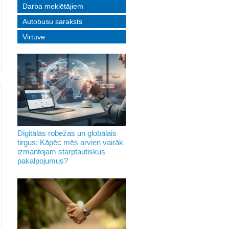
Darba meklētājiem
Autobusu saraksts
Virtuve
Digitālās robežas un globālais
tirgus: Kāpēc mēs arvien vairāk
izmantojam starptautiskus
pakalpojumus?