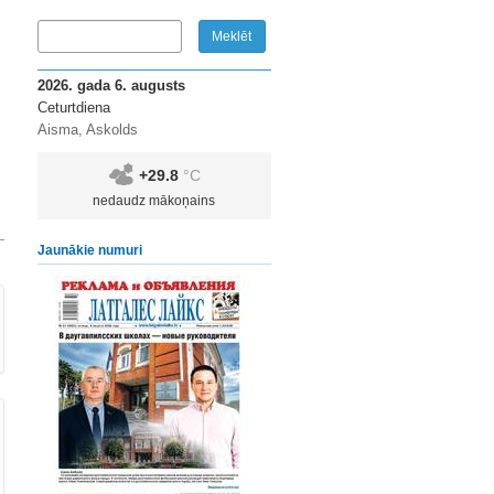
2026. gada 6. augusts
Ceturtdiena
Aisma, Askolds
+29.8
°C
nedaudz mākoņains
Jaunākie numuri