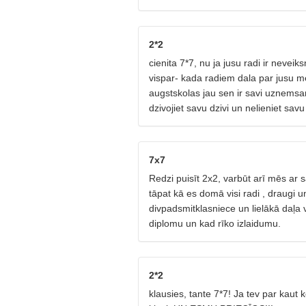
2*2
cienita 7*7, nu ja jusu radi ir neveik
vispar- kada radiem dala par jusu mei
augstskolas jau sen ir savi uznemsa
dzivojiet savu dzivi un nelieniet savu
7x7
Redzi puisīt 2x2, varbūt arī mēs ar s
tāpat kā es domā visi radi , draugi 
divpadsmitklasniece un lielākā daļa 
diplomu un kad rīko izlaidumu.
2*2
klausies, tante 7*7! Ja tev par kaut 