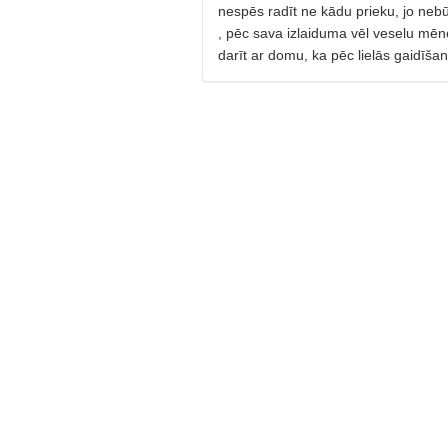
nespēs radīt ne kādu prieku, jo neb
, pēc sava izlaiduma vēl veselu mēne
darīt ar domu, ka pēc lielās gaidīšana