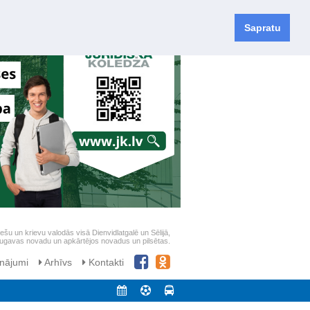
Sapratu
iešu un krievu valodās visā Dienvidlatgalē un Sēlijā,
daugavas novadu un apkārtējos novadus un pilsētas.
nājumi
Arhīvs
Kontakti