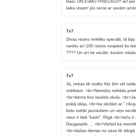
klasi. UN ESMU PRIECĪGS!!! arī par to
laika visam! jūs vecie ar savām ambī
7x7
Divas reizes neieliku speciāli, tā bija
varētu arī 100 reizes nospiest šo te
???? Un arī tie vecāki, kuriem izl
7x7
Jā, nekas tik stulbs līdz šim vēl net
svētkiem. <br>Neredzu nekādu prie
<br>bērns būs beidzis skolu. <br>Ja
prātā ideja, <br>ka skolām ar " rīkoj
būtu svētki jauniešiem un viņu vecāk
visur ir tādi "kadri". Rīgā <br>taču 
Daugavpils..... <br>Varbūt ka nenotikt
<br>dažas dienas no sava tik dārgā 