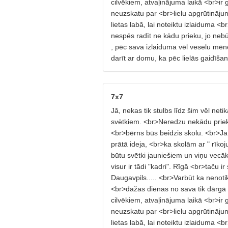
cilvēkiem, atvaļinājuma laikā <br>ir
neuzskatu par <br>lielu apgrūtinājum
lietas labā, lai noteiktu izlaiduma 
nespēs radīt ne kādu prieku, jo neb
, pēc sava izlaiduma vēl veselu mēne
darīt ar domu, ka pēc lielās gaidīšana
7x7
Jā, nekas tik stulbs līdz šim vēl net
svētkiem. <br>Neredzu nekādu prie
<br>bērns būs beidzis skolu. <br>Ja
prātā ideja, <br>ka skolām ar " rīkoj
būtu svētki jauniešiem un viņu vecāk
visur ir tādi "kadri". Rīgā <br>taču 
Daugavpils..... <br>Varbūt ka nenotikt
<br>dažas dienas no sava tik dārgā 
cilvēkiem, atvaļinājuma laikā <br>ir
neuzskatu par <br>lielu apgrūtinājum
lietas labā, lai noteiktu izlaiduma 