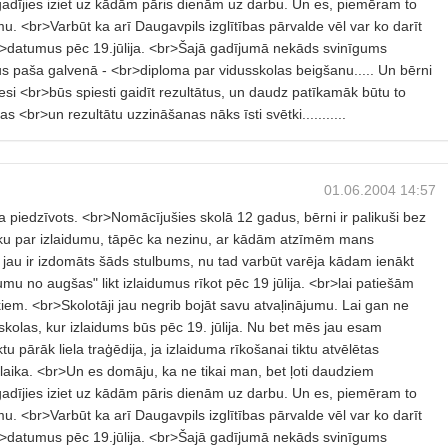
 gadījies iziet uz kādām pāris dienām uz darbu. Un es, piemēram to
u. <br>Varbūt ka arī Daugavpils izglītības pārvalde vēl var ko darīt
<br>datumus pēc 19.jūlija. <br>Šajā gadījumā nekāds svinīgums
ūs paša galvenā - <br>diploma par vidusskolas beigšanu..... Un bērni
si <br>būs spiesti gaidīt rezultātus, un daudz patīkamāk būtu to
s <br>un rezultātu uzzināšanas nāks īsti svētki...........
01.06.2004 14:57
ika piedzīvots. <br>Nomācījušies skolā 12 gadus, bērni ir palikuši bez
ku par izlaidumu, tāpēc ka nezinu, ar kādām atzīmēm mans
 jau ir izdomāts šāds stulbums, nu tad varbūt varēja kādam ienākt
umu no augšas" likt izlaidumus rīkot pēc 19 jūlija. <br>lai patiešām
iem. <br>Skolotāji jau negrib bojāt savu atvaļinājumu. Lai gan ne
ir skolas, kur izlaidums būs pēc 19. jūlija. Nu bet mēs jau esam
u pārāk liela traģēdija, ja izlaiduma rīkošanai tiktu atvēlētas
laika. <br>Un es domāju, ka ne tikai man, bet ļoti daudziem
 gadījies iziet uz kādām pāris dienām uz darbu. Un es, piemēram to
u. <br>Varbūt ka arī Daugavpils izglītības pārvalde vēl var ko darīt
<br>datumus pēc 19.jūlija. <br>Šajā gadījumā nekāds svinīgums