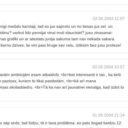
02.06.2004 11:07
smigi medalu karotaji, tad es jus saprotu un no tiesas jus zel. un
tinu? varbut lidz pensijai vinai muti slaucisiet? jusu zinasanai-
nas grafiki un ar atestatu junija sakuma tam nav nekada sakara.
 bernu dzives, lai vini pasi bruge sev celu, iztiksim bez jusu proteze!
02.06.2004 10:57
avām ambiicijām esam atbaidoši, <br>bet interesanti ir tas , ka tieši
un paziņas, kuriem to tikai pastāstām, <br>kā arī mana
viņas skolasbiedru. <br>Tā ka nav arī jaunatnei vienalga, kad izdot to
01.06.2004 21:14
ko sāp sirds, tad lūdzu, tā ir tava problēma. es pats šogad beidzu 12.