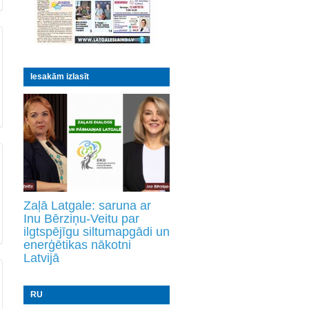
Iesakām izlasīt
Zaļā Latgale: saruna ar
Inu Bērziņu-Veitu par
ilgtspējīgu siltumapgādi un
enerģētikas nākotni
Latvijā
RU