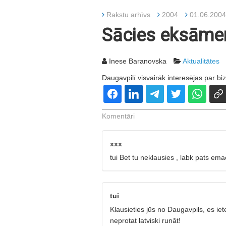
Rakstu arhīvs
2004
01.06.2004
Sācies eksāmen
Inese Baranovska
Aktualitātes
Daugavpilī visvairāk interesējas par 
Komentāri
xxx
tui Bet tu neklausies , labk pats emaci
tui
Klausieties jūs no Daugavpils, es iete
neprotat latviski runāt!