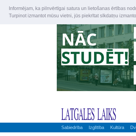
Informējam, ka pilnvērtīgai satura un lietošanas ērtības nod
Turpinot izmantot mūsu vietni, jūs piekrītat sīkdatņu izmant
Sabiedrība
Izglītība
Kultūra
Dv