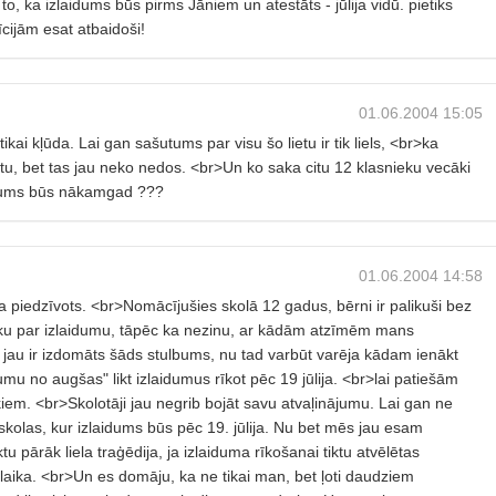
, ka izlaidums būs pirms Jāniem un atestāts - jūlija vidū. pietiks
cijām esat atbaidoši!
01.06.2004 15:05
 tikai kļūda. Lai gan sašutums par visu šo lietu ir tik liels, <br>ka
ktu, bet tas jau neko nedos. <br>Un ko saka citu 12 klasnieku vecāki
aidums būs nākamgad ???
01.06.2004 14:58
ika piedzīvots. <br>Nomācījušies skolā 12 gadus, bērni ir palikuši bez
ku par izlaidumu, tāpēc ka nezinu, ar kādām atzīmēm mans
 jau ir izdomāts šāds stulbums, nu tad varbūt varēja kādam ienākt
umu no augšas" likt izlaidumus rīkot pēc 19 jūlija. <br>lai patiešām
iem. <br>Skolotāji jau negrib bojāt savu atvaļinājumu. Lai gan ne
ir skolas, kur izlaidums būs pēc 19. jūlija. Nu bet mēs jau esam
u pārāk liela traģēdija, ja izlaiduma rīkošanai tiktu atvēlētas
laika. <br>Un es domāju, ka ne tikai man, bet ļoti daudziem