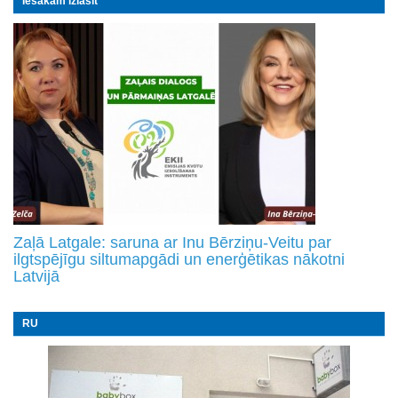
Iesakām izlasīt
Zaļā Latgale: saruna ar Inu Bērziņu-Veitu par
ilgtspējīgu siltumapgādi un enerģētikas nākotni
Latvijā
RU