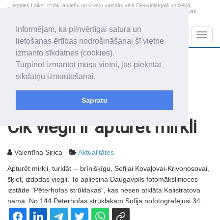
„Latgales Laiks” iznāk latviešu un krievu valodās visā Dienvidlatgalē un Sēlijā,
„Latgales Laiks” latviešu valodā aptver Daugavpils valstspilsētu, Augšdaugavas
novadu un apkārtējos novadus un pilsētas.
Informējam, ka pilnvērtīgai satura un
Sadaļas
Navig
lietošanas ērtības nodrošināšanai šī vietne
izmanto sīkdatnes (cookies).
2026. gada 7. augusts
+21.1
°C
Turpinot izmantot mūsu vietni, jūs piekrītat
Piektdiena
daļēji mākoņains
sīkdatņu izmantošanai.
Alfrēds, Fredis, Madars
Sapratu
Rakstu arhīvs
2004
14.09.2004
Cik viegli ir apturēt mirkli
Valentīna Sirica
Aktualitātes
Apturēt mirkli, turklāt -- brīnišķīgu, Sofijai Kovaļovai-Krivonosovai,
šķiet, izdodas viegli. To apliecina Daugavpils fotomākslinieces
izstāde "Pēterhofas strūklakas", kas nesen atklāta Kaļistratova
namā. No 144 Pēterhofas strūklakām Sofija nofotografējusi 34.