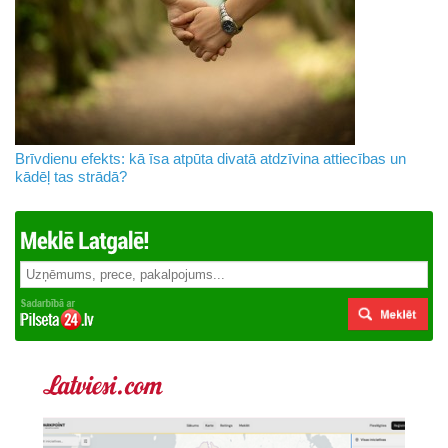
Brīvdienu efekts: kā īsa atpūta divatā atdzīvina attiecības un
kādēļ tas strādā?