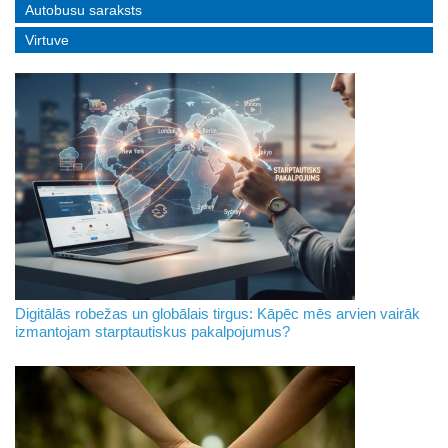
Autobusu saraksts
Virtuve
Digitālās robežas un globālais tirgus: Kāpēc mēs arvien vairāk
izmantojam starptautiskus pakalpojumus?