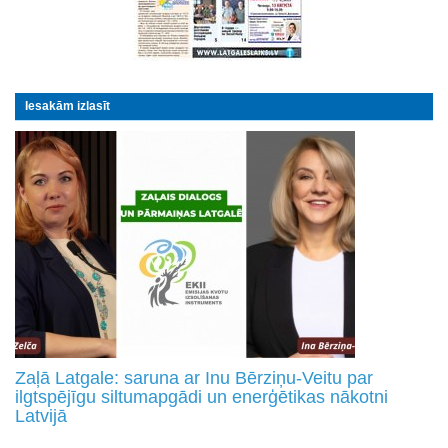
Iesakām izlasīt
Zaļā Latgale: saruna ar Inu Bērziņu-Veitu par
ilgtspējīgu siltumapgādi un enerģētikas nākotni
Latvijā