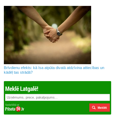
Brīvdienu efekts: kā īsa atpūta divatā atdzīvina attiecības un
kādēļ tas strādā?