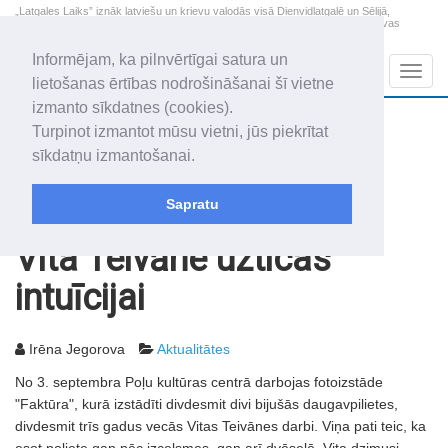
„Latgales Laiks” iznāk latviešu un krievu valodās visā Dienvidlatgalē un Sēlijā,
„Latgales Laiks” latviešu valodā aptver Daugavpils valstspilsētu, Augšdaugavas
novadu un apkārtējos novadus un pilsētas.
Informējam, ka pilnvērtīgai satura un
Sadaļas
Navig
lietošanas ērtības nodrošināšanai šī vietne
izmanto sīkdatnes (cookies).
2026. gada 7. augusts
+21.0
°C
Turpinot izmantot mūsu vietni, jūs piekrītat
Piektdiena
daļēji mākoņains
sīkdatņu izmantošanai.
Alfrēds, Fredis, Madars
Sapratu
Rakstu arhīvs
2004
14.09.2004
Vita Teivāne uzticas
intuīcijai
Irēna Jegorova
Aktualitātes
No 3. septembra Poļu kultūras centrā darbojas fotoizstāde
"Faktūra", kurā izstādīti divdesmit divi bijušās daugavpilietes,
divdesmit trīs gadus vecās Vitas Teivānes darbi. Viņa pati teic, ka