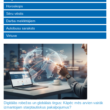
Horoskops
Sēru vēstis
Darba meklētājiem
Autobusu saraksts
Virtuve
Digitālās robežas un globālais tirgus: Kāpēc mēs arvien vairāk
izmantojam starptautiskus pakalpojumus?