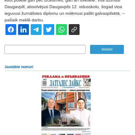
esot poliete gan pēc izcelsmes, gan arī dvēselē. Vita dzimusi
Daugavpilī, absolvējusi Daugavpils 12. vidusskolu, šogad viņa
ieguvusi žurnālistes diplomu un nolēmusi palikt galvaspilsētā, --
pašlaik meklē darbu.
Jaunākie numuri