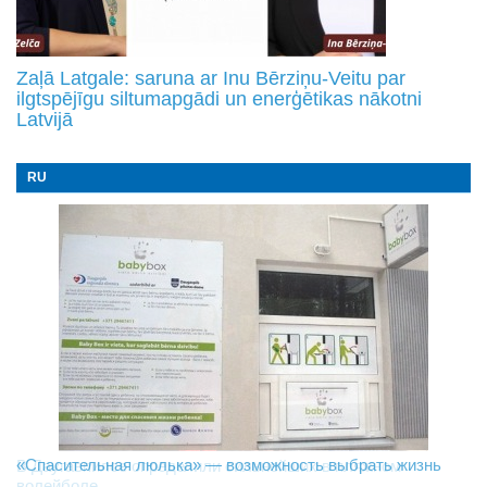
Zaļā Latgale: saruna ar Inu Bērziņu-Veitu par
ilgtspējīgu siltumapgādi un enerģētikas nākotni
Latvijā
RU
«Спасительная люлька» — возможность выбрать жизнь
В Даугавпилсе определили сильнейших в пляжном
Новое поколение пограничников: Даугавпилсское
волейболе
управление пополнили молодые специалисты