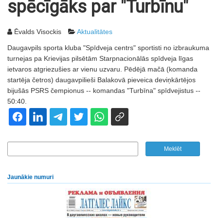
spēcīgāks par "Turbīnu"
Ēvalds Visockis
Aktualitātes
Daugavpils sporta kluba "Spīdveja centrs" sportisti no izbraukuma
turnejas pa Krievijas pilsētām Starpnacionālās spīdveja līgas
ietvaros atgriezušies ar vienu uzvaru. Pēdējā mačā (komanda
startēja četros) daugavpilieši Balakovā pieveica deviņkārtējos
bijušās PSRS čempionus -- komandas "Turbīna" spīdvejistus --
50:40.
Jaunākie numuri