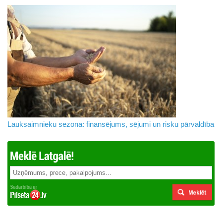
Lauksaimnieku sezona: finansējums, sējumi un risku pārvaldība