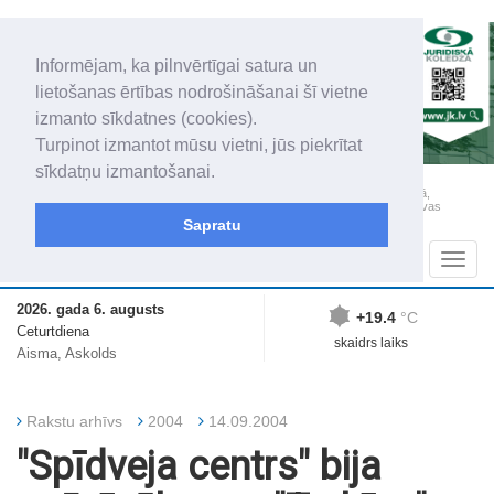
Informējam, ka pilnvērtīgai satura un
lietošanas ērtības nodrošināšanai šī vietne
izmanto sīkdatnes (cookies).
Turpinot izmantot mūsu vietni, jūs piekrītat
sīkdatņu izmantošanai.
„Latgales Laiks” iznāk latviešu un krievu valodās visā Dienvidlatgalē un Sēlijā,
„Latgales Laiks” latviešu valodā aptver Daugavpils valstspilsētu, Augšdaugavas
novadu un apkārtējos novadus un pilsētas.
Sapratu
Sadaļas
Navig
2026. gada 6. augusts
+19.4
°C
Ceturtdiena
skaidrs laiks
Aisma, Askolds
Rakstu arhīvs
2004
14.09.2004
"Spīdveja centrs" bija