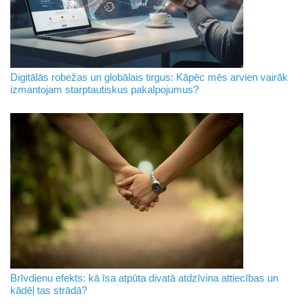
Digitālās robežas un globālais tirgus: Kāpēc mēs arvien vairāk
izmantojam starptautiskus pakalpojumus?
Brīvdienu efekts: kā īsa atpūta divatā atdzīvina attiecības un
kādēļ tas strādā?