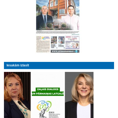
Iesakām izlasīt