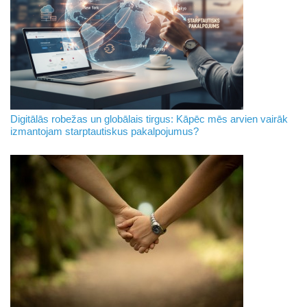
Digitālās robežas un globālais tirgus: Kāpēc mēs arvien vairāk
izmantojam starptautiskus pakalpojumus?