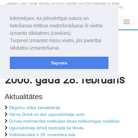
„Latgales Laiks” iznāk latviešu un krievu valodās visā Dienvidlatgalē un Sēlijā,
„Latgales Laiks” latviešu valodā aptver Daugavpils valstspilsētu, Augšdaugavas
novadu un apkārtējos novadus un pilsētas.
Informējam, ka pilnvērtīgai satura un
Sadaļas
Navig
lietošanas ērtības nodrošināšanai šī vietne
izmanto sīkdatnes (cookies).
2026. gada 9. augusts
+11.4
°C
Turpinot izmantot mūsu vietni, jūs piekrītat
Svētdiena
daži mākoņi
sīkdatņu izmantošanai.
Genovefa, Genoveva, Madara
Sapratu
Rakstu arhīvs
2006
2006. gada 28. februāris
Aktualitātes
Degvīnu izlēja kanalizācijā
Vārna Grīvā un divi ugunsdzēsēju auto
Grīvas mežniecībā notikušas divas nelikumīgas medības
Ugunsdzēsēji dzīvē nestrādā kā filmās
Visbīstamākā ir 18. novembra iela