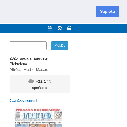
iešu un krievu valodās visā Dienvidlatgalē un Sēlijā,
daugavas novadu un apkārtējos novadus un pilsētas.
Sapratu
nājumi
Arhīvs
Kontakti
2026. gada 7. augusts
Piektdiena
Alfrēds, Fredis, Madars
+22.1
°C
apmācies
Jaunākie numuri