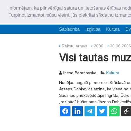
Informējam, ka pilnvērtīgai satura un lietošanas ērtības nod
Turpinot izmantot mūsu vietni, jūs piekrītat sīkdatņu izmant
Sabiedrība
Izglītība
Kultūra
Dv
Rakstu arhīvs
2006
30.06.2006
Visi tautas muz
Inese Baranovska
Kultūra
Nedēļas nogalē pirmo reizi Krāslavā un 
Jāzeps Dobkevičs atzina, ka viena no s
Saeimas priekšsēdētājai Ingrīdai Ūdrei
„rozīnīte” būšot pats Jāzeps Dobkevičs