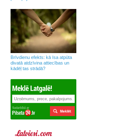
Brīvdienu efekts: kā īsa atpūta
divatā atdzīvina attiecības un
kādēļ tas strādā?