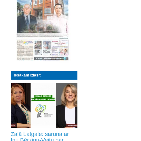
Iesakām izlasīt
Zaļā Latgale: saruna ar
Inu Bērziņu-Veitu par