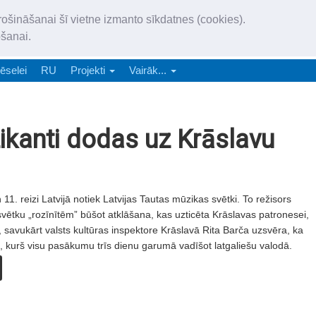
„Latgales Laiks” iznāk latv
rošināšanai šī vietne izmanto sīkdatnes (cookies).
„Latgales Laiks” latviešu valodā aptver Daugavpils valstspilsētu, Augš
ošanai.
e-abonēšana
Abonēšana
Reklāma
Sludi
ēselei
RU
Projekti
Vairāk...
ikanti dodas uz Krāslavu
11. reizi Latvijā notiek Latvijas Tautas mūzikas svētki. To režisors
vētku „rozīnītēm” būšot atklāšana, kas uzticēta Krāslavas patronesei,
, savukārt valsts kultūras inspektore Krāslavā Rita Barča uzsvēra, ka
, kurš visu pasākumu trīs dienu garumā vadīšot latgaliešu valodā.