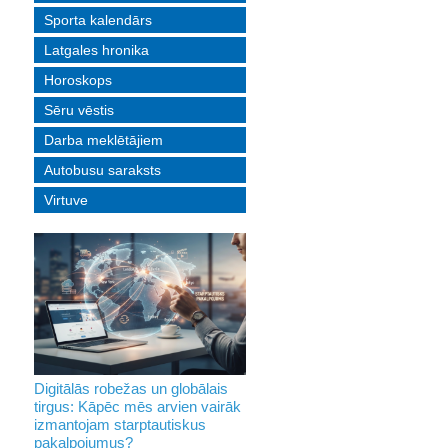
Sporta kalendārs
Latgales hronika
Horoskops
Sēru vēstis
Darba meklētājiem
Autobusu saraksts
Virtuve
Digitālās robežas un globālais
tirgus: Kāpēc mēs arvien vairāk
izmantojam starptautiskus
pakalpojumus?