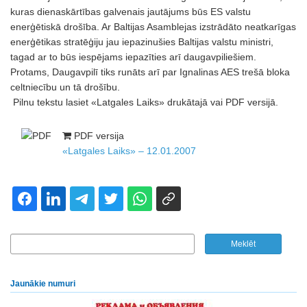
kuras dienaskārtības galvenais jautājums būs ES valstu
enerģētiskā drošība. Ar Baltijas Asamblejas izstrādāto neatkarīgas
enerģētikas stratēģiju jau iepazinušies Baltijas valstu ministri,
tagad ar to būs iespējams iepazīties arī daugavpiliešiem.
Protams, Daugavpilī tiks runāts arī par Ignalinas AES trešā bloka
celtniecību un tā drošību.
Pilnu tekstu lasiet «Latgales Laiks» drukātajā vai PDF versijā.
PDF versija
«Latgales Laiks» – 12.01.2007
Jaunākie numuri