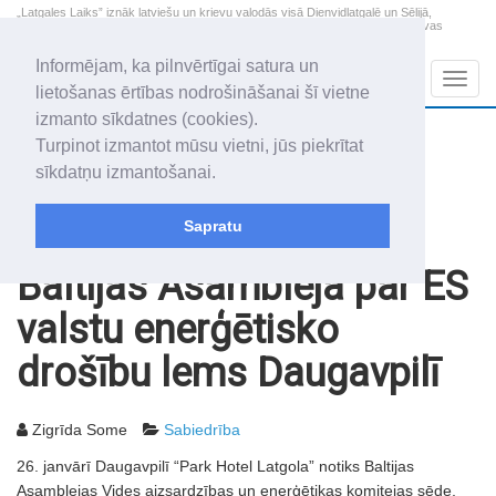
„Latgales Laiks” iznāk latviešu un krievu valodās visā Dienvidlatgalē un Sēlijā,
„Latgales Laiks” latviešu valodā aptver Daugavpils valstspilsētu, Augšdaugavas
novadu un apkārtējos novadus un pilsētas.
Informējam, ka pilnvērtīgai satura un
Sadaļas
Navig
lietošanas ērtības nodrošināšanai šī vietne
izmanto sīkdatnes (cookies).
2026. gada 7. augusts
+20.3
°C
Turpinot izmantot mūsu vietni, jūs piekrītat
Piektdiena
apmācies
sīkdatņu izmantošanai.
Alfrēds, Fredis, Madars
Sapratu
Rakstu arhīvs
2007
12.01.2007
Baltijas Asambleja par ES
valstu enerģētisko
drošību lems Daugavpilī
Zigrīda Some
Sabiedrība
26. janvārī Daugavpilī “Park Hotel Latgola” notiks Baltijas
Asamblejas Vides aizsardzības un enerģētikas komitejas sēde,