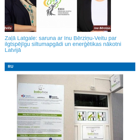
Zaļā Latgale: saruna ar Inu Bērziņu-Veitu par
ilgtspējīgu siltumapgādi un enerģētikas nākotni
Latvijā
RU