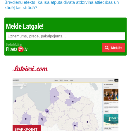
Brīvdienu efekts: kā īsa atpūta divatā atdzīvina attiecības un
kādēļ tas strādā?