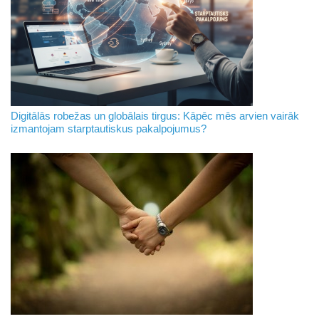
Digitālās robežas un globālais tirgus: Kāpēc mēs arvien vairāk
izmantojam starptautiskus pakalpojumus?