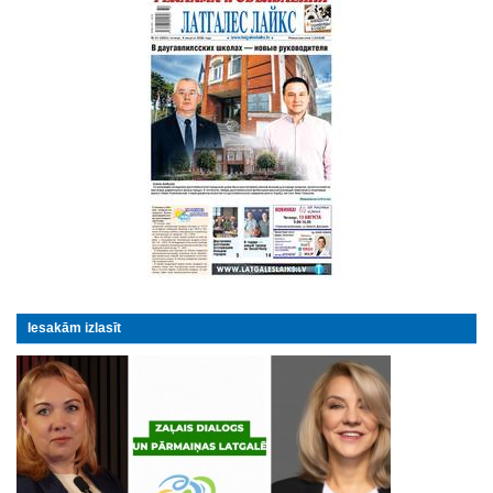
Iesakām izlasīt