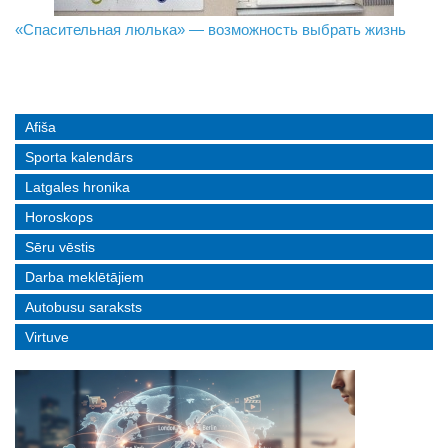
«Спасительная люлька» — возможность выбрать жизнь
В Даугавпилсе определили сильнейших в пляжном
Новое поколение пограничников: Даугавпилсское
волейболе
управление пополнили молодые специалисты
Afiša
Sporta kalendārs
Latgales hronika
Horoskops
Sēru vēstis
Darba meklētājiem
Autobusu saraksts
Virtuve