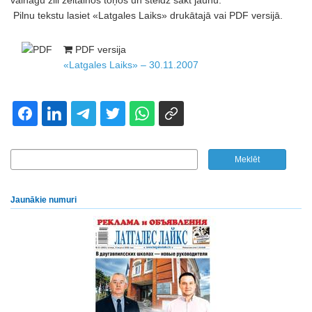
vainagu zili zeltainos toņos un steidz sākt jaunu.
Pilnu tekstu lasiet «Latgales Laiks» drukātajā vai PDF versijā.
PDF versija
«Latgales Laiks» – 30.11.2007
Jaunākie numuri