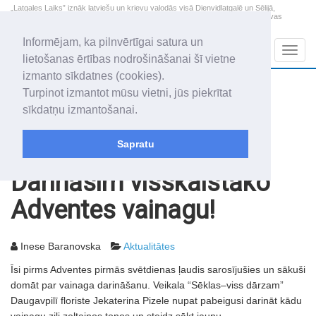
„Latgales Laiks” iznāk latviešu un krievu valodās visā Dienvidlatgalē un Sēlijā,
„Latgales Laiks” latviešu valodā aptver Daugavpils valstspilsētu, Augšdaugavas
novadu un apkārtējos novadus un pilsētas.
Informējam, ka pilnvērtīgai satura un
Sadaļas
Navig
lietošanas ērtības nodrošināšanai šī vietne
izmanto sīkdatnes (cookies).
2026. gada 7. augusts
+22.2
°C
Turpinot izmantot mūsu vietni, jūs piekrītat
Piektdiena
apmācies
sīkdatņu izmantošanai.
Alfrēds, Fredis, Madars
Sapratu
Rakstu arhīvs
2007
30.11.2007
Darināsim visskaistāko
Adventes vainagu!
Inese Baranovska
Aktualitātes
Īsi pirms Adventes pirmās svētdienas ļaudis sarosījušies un sākuši
domāt par vainaga darināšanu. Veikala “Sēklas–viss dārzam”
Daugavpilī floriste Jekaterina Pizele nupat pabeigusi darināt kādu