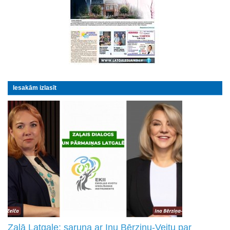
Iesakām izlasīt
Zaļā Latgale: saruna ar Inu Bērziņu-Veitu par