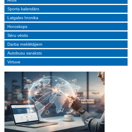
Afiša
Sporta kalendārs
Latgales hronika
Horoskops
Sēru vēstis
Darba meklētājiem
Autobusu saraksts
Virtuve