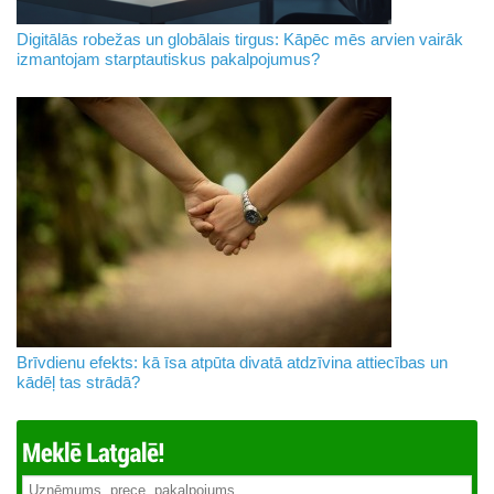
Digitālās robežas un globālais tirgus: Kāpēc mēs arvien vairāk
izmantojam starptautiskus pakalpojumus?
Brīvdienu efekts: kā īsa atpūta divatā atdzīvina attiecības un
kādēļ tas strādā?