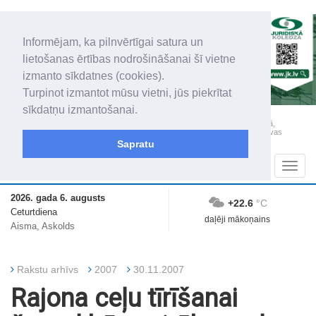
Informējam, ka pilnvērtīgai satura un
lietošanas ērtības nodrošināšanai šī vietne
izmanto sīkdatnes (cookies).
Turpinot izmantot mūsu vietni, jūs piekrītat
sīkdatņu izmantošanai.
„Latgales Laiks” iznāk latviešu un krievu valodās visā Dienvidlatgalē un Sēlijā,
„Latgales Laiks” latviešu valodā aptver Daugavpils valstspilsētu, Augšdaugavas
novadu un apkārtējos novadus un pilsētas.
Sapratu
Sadaļas
Navig
2026. gada 6. augusts
+22.6
°C
Ceturtdiena
daļēji mākoņains
Aisma, Askolds
Rakstu arhīvs
2007
30.11.2007
Rajona ceļu tīrīšanai