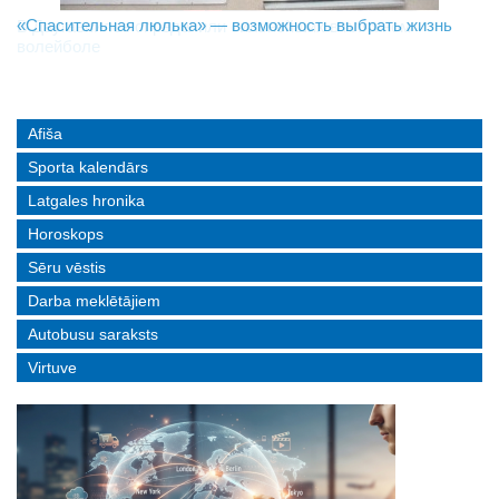
«Спасительная люлька» — возможность выбрать жизнь
В Даугавпилсе определили сильнейших в пляжном
Новое поколение пограничников: Даугавпилсское
волейболе
управление пополнили молодые специалисты
Afiša
Sporta kalendārs
Latgales hronika
Horoskops
Sēru vēstis
Darba meklētājiem
Autobusu saraksts
Virtuve