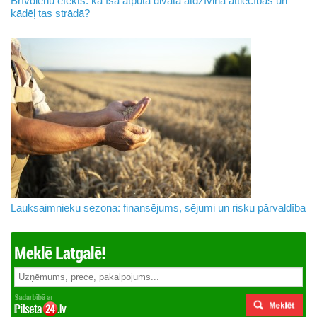
Brīvdienu efekts: kā īsa atpūta divatā atdzīvina attiecības un
kādēļ tas strādā?
Lauksaimnieku sezona: finansējums, sējumi un risku pārvaldība