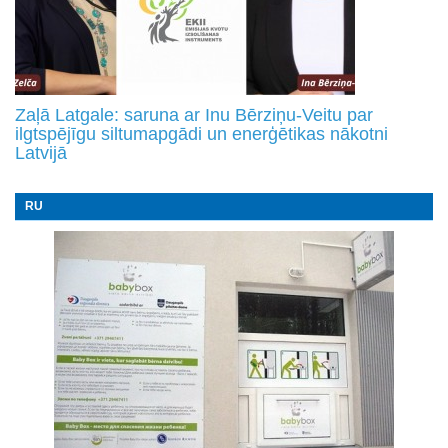
Zaļā Latgale: saruna ar Inu Bērziņu-Veitu par
ilgtspējīgu siltumapgādi un enerģētikas nākotni
Latvijā
RU