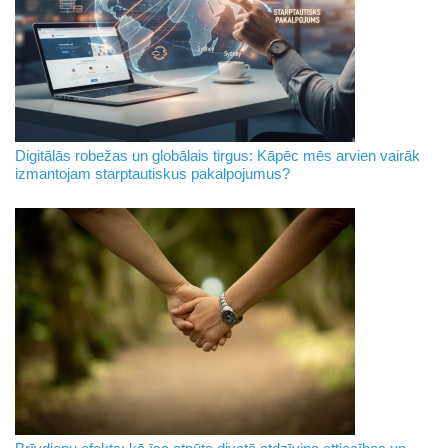
Digitālās robežas un globālais tirgus: Kāpēc mēs arvien vairāk
izmantojam starptautiskus pakalpojumus?