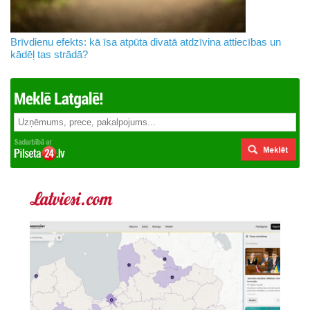
Brīvdienu efekts: kā īsa atpūta divatā atdzīvina attiecības un
kādēļ tas strādā?