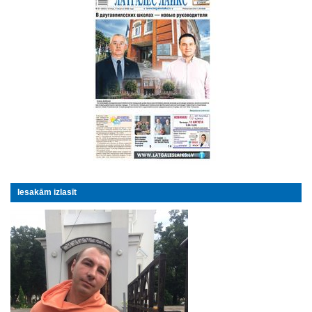
Iesakām izlasīt