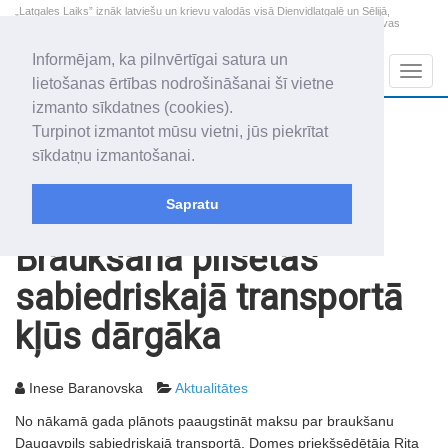
„Latgales Laiks” iznāk latviešu un krievu valodās visā Dienvidlatgalē un Sēlijā,
„Latgales Laiks” latviešu valodā aptver Daugavpils valstspilsētu, Augšdaugavas
novadu un apkārtējos novadus un pilsētas.
Informējam, ka pilnvērtīgai satura un
Sadaļas
Navig
lietošanas ērtības nodrošināšanai šī vietne
izmanto sīkdatnes (cookies).
2026. gada 9. augusts
+10.7
°C
Turpinot izmantot mūsu vietni, jūs piekrītat
Svētdiena
skaidrs laiks
sīkdatņu izmantošanai.
Genovefa, Genoveva, Madara
Sapratu
Rakstu arhīvs
2007
11.12.2007
Braukšana pilsētas
sabiedriskajā transportā
kļūs dārgāka
Inese Baranovska
Aktualitātes
No nākamā gada plānots paaugstināt maksu par braukšanu
Daugavpils sabiedriskajā transportā. Domes priekšsēdētāja Rita