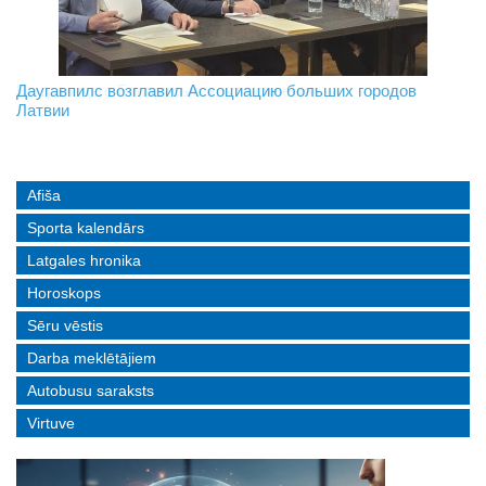
На границе с Беларусью ждут усиления
Даугавпилс возглавил Ассоциацию больших городов
Инвалидность — не приговор: «Mediastrims» расскажет
Латвии
реальные истории людей с ограниченными возможностями
Afiša
Sporta kalendārs
Latgales hronika
Horoskops
Sēru vēstis
Darba meklētājiem
Autobusu saraksts
Virtuve