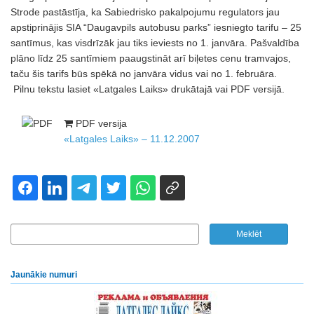
Strode pastāstīja, ka Sabiedrisko pakalpojumu regulators jau
apstiprinājis SIA “Daugavpils autobusu parks” iesniegto tarifu – 25
santīmus, kas visdrīzāk jau tiks ieviests no 1. janvāra. Pašvaldība
plāno līdz 25 santīmiem paaugstināt arī biļetes cenu tramvajos,
taču šis tarifs būs spēkā no janvāra vidus vai no 1. februāra.
Pilnu tekstu lasiet «Latgales Laiks» drukātajā vai PDF versijā.
PDF versija
«Latgales Laiks» – 11.12.2007
Jaunākie numuri