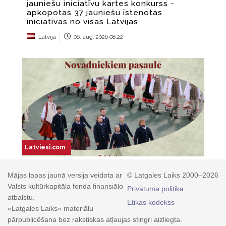
Mājas lapas jaunā versija veidota ar
© Latgales Laiks 2000–2026
Valsts kultūrkapitāla fonda finansiālo
Privātuma politika
atbalstu.
Ētikas kodekss
«Latgales Laiks» materiālu
pārpublicēšana bez rakstiskas atļaujas stingri aizliegta.