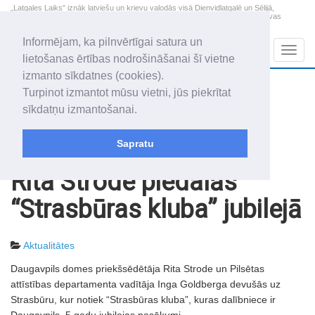
„Latgales Laiks” iznāk latviešu un krievu valodās visā Dienvidlatgalē un Sēlijā,
„Latgales Laiks” latviešu valodā aptver Daugavpils valstspilsētu, Augšdaugavas
novadu un apkārtējos novadus un pilsētas.
Informējam, ka pilnvērtīgai satura un
Sadaļas
Navig
lietošanas ērtības nodrošināšanai šī vietne
izmanto sīkdatnes (cookies).
2026. gada 8. augusts
+17.4
°C
Turpinot izmantot mūsu vietni, jūs piekrītat
Sestdiena
daļēji mākoņains
sīkdatņu izmantošanai.
Mudīte, Vladislava, Vladislavs
Sapratu
Rakstu arhīvs
2007
22.05.2007
Rita Strode piedalās
“Strasbūras kluba” jubilejā
Aktualitātes
Daugavpils domes priekšsēdētāja Rita Strode un Pilsētas
attīstības departamenta vadītāja Inga Goldberga devušās uz
Strasbūru, kur notiek “Strasbūras kluba”, kuras dalībniece ir