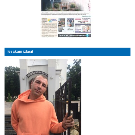
Iesakām izlasīt