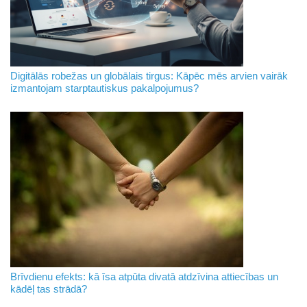
Digitālās robežas un globālais tirgus: Kāpēc mēs arvien vairāk
izmantojam starptautiskus pakalpojumus?
Brīvdienu efekts: kā īsa atpūta divatā atdzīvina attiecības un
kādēļ tas strādā?