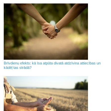
Brīvdienu efekts: kā īsa atpūta divatā atdzīvina attiecības un
kādēļ tas strādā?