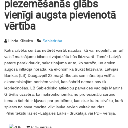
piezemēšanās glābs
vienīgi augsta pievienotā
vērtība
Linda Kilevica
Sabiedrība
Katrs cilvēks cenšas netērēt vairāk naudas, kā var nopelnīt, un arī
valstī maksājumu bilancei vajadzētu būs līdzsvarā. Tomēr Latvijā
patērē pārāk daudz, salīdzinājumā ar to, ko saražo, un arvien
augošā inflācija norāda, ka ekonomikā trūkst līdzsvara. Latvijas
Bankas (LB) Daugavpilī 22.maijā rīkotais seminārs bija veltīts
ekonomiskajām norisēm valstī, kas šobrīd nemaz nav tik
iepriecinošas. LB Sabiedrisko attiecību pārvaldes vadītājs Mārtiņš
Grāvītis uzsvēra, ka makroekonomika no profesionāļu sarunu
temata šobrīd ir kļuvusi par problēmu, kas skar katru cilvēku, kurš
spiests no sava maciņa vilkt laukā arvien vairāk naudas.
Pilnu tekstu lasiet «Latgales Laiks» drukātajā vai PDF versijā.
PDF versija