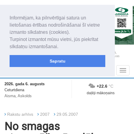
Informējam, ka pilnvērtīgai satura un
lietošanas ērtības nodrošināšanai šī vietne
izmanto sīkdatnes (cookies).
Turpinot izmantot mūsu vietni, jūs piekrītat
sīkdatņu izmantošanai.
„Latgales Laiks” iznāk latviešu un krievu valodās visā Dienvidlatgalē un Sēlijā,
„Latgales Laiks” latviešu valodā aptver Daugavpils valstspilsētu, Augšdaugavas
novadu un apkārtējos novadus un pilsētas.
Sapratu
Sadaļas
Navig
2026. gada 6. augusts
+22.6
°C
Ceturtdiena
daļēji mākoņains
Aisma, Askolds
Rakstu arhīvs
2007
29.05.2007
No smagas