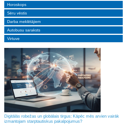
Horoskops
Sēru vēstis
Darba meklētājiem
Autobusu saraksts
Virtuve
Digitālās robežas un globālais tirgus: Kāpēc mēs arvien vairāk
izmantojam starptautiskus pakalpojumus?