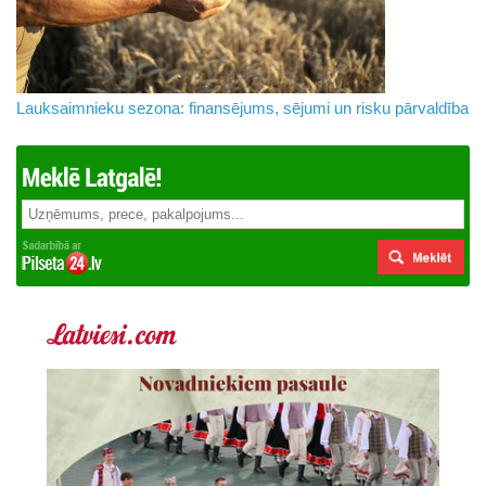
Lauksaimnieku sezona: finansējums, sējumi un risku pārvaldība