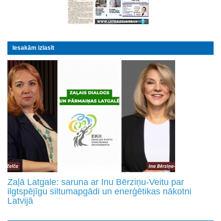
Iesakām izlasīt
Zaļā Latgale: saruna ar Inu Bērziņu-Veitu par
ilgtspējīgu siltumapgādi un enerģētikas nākotni
Latvijā