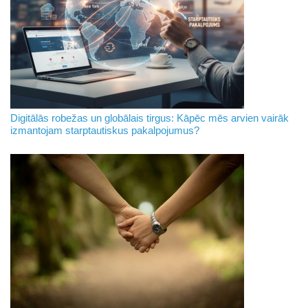
Digitālās robežas un globālais tirgus: Kāpēc mēs arvien vairāk
izmantojam starptautiskus pakalpojumus?