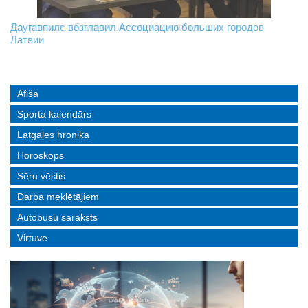
На границе с Беларусью ждут усиления
Даугавпилс возглавил Ассоциацию больших городов
Инвалидность — не приговор: «Mediastrims» расскажет
Латвии
реальные истории людей с ограниченными возможностями
Afiša
Sporta kalendārs
Latgales hronika
Horoskops
Sēru vēstis
Darba meklētājiem
Autobusu saraksts
Virtuve