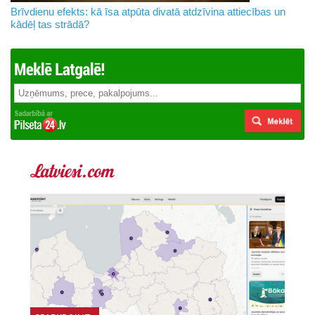
Brīvdienu efekts: kā īsa atpūta divatā atdzīvina attiecības un
kādēļ tas strādā?