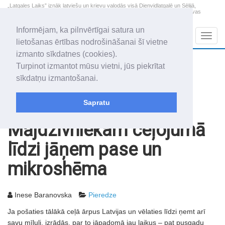
„Latgales Laiks” iznāk latviešu un krievu valodās visā Dienvidlatgalē un Sēlijā,
„Latgales Laiks” latviešu valodā aptver Daugavpils valstspilsētu, Augšdaugavas
novadu un apkārtējos novadus un pilsētas.
Informējam, ka pilnvērtīgai satura un
Sadaļas
Navig
lietošanas ērtības nodrošināšanai šī vietne
izmanto sīkdatnes (cookies).
2026. gada 9. augusts
+22.5
°C
Turpinot izmantot mūsu vietni, jūs piekrītat
Svētdiena
skaidrs laiks
sīkdatņu izmantošanai.
Genovefa, Genoveva, Madara
Sapratu
Rakstu arhīvs
2007
17.08.2007
Mājdzīvniekam ceļojumā
līdzi jāņem pase un
mikroshēma
Inese Baranovska
Pieredze
Ja pošaties tālākā ceļā ārpus Latvijas un vēlaties līdzi ņemt arī
savu mīluli, izrādās, par to jāpadomā jau laikus – pat pusgadu