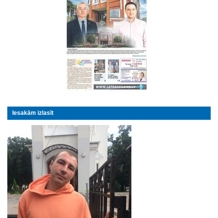
Iesakām izlasīt