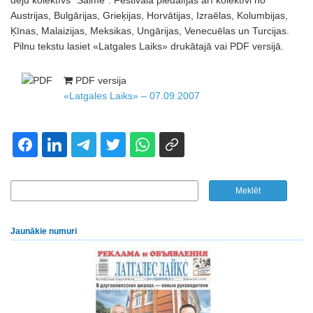
deju kolektīvs “Saime”. Festivālā piedalījās arī kolektīvi no
Austrijas, Bulgārijas, Grieķijas, Horvātijas, Izraēlas, Kolumbijas,
Ķīnas, Malaizijas, Meksikas, Ungārijas, Venecuēlas un Turcijas.
Pilnu tekstu lasiet «Latgales Laiks» drukātajā vai PDF versijā.
PDF versija
«Latgales Laiks» – 07.09.2007
Jaunākie numuri