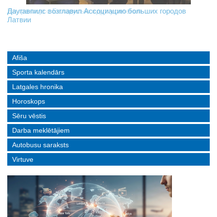
На границе с Беларусью ждут усиления
Даугавпилс возглавил Ассоциацию больших городов
Инвалидность — не приговор: «Mediastrims» расскажет
Латвии
реальные истории людей с ограниченными возможностями
Afiša
Sporta kalendārs
Latgales hronika
Horoskops
Sēru vēstis
Darba meklētājiem
Autobusu saraksts
Virtuve