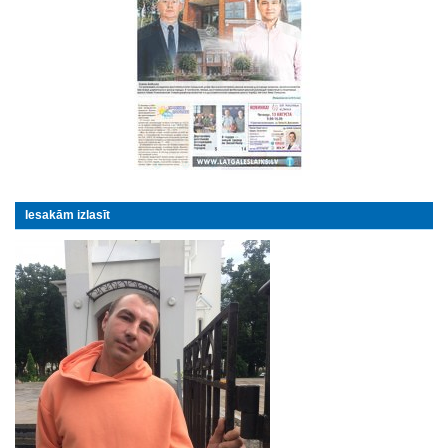
Iesakām izlasīt