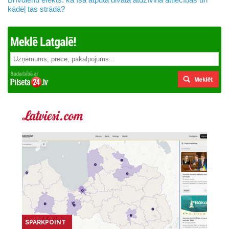
kādēļ tas strādā?