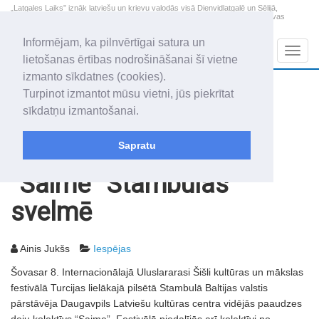
„Latgales Laiks” iznāk latviešu un krievu valodās visā Dienvidlatgalē un Sēlijā,
„Latgales Laiks” latviešu valodā aptver Daugavpils valstspilsētu, Augšdaugavas
novadu un apkārtējos novadus un pilsētas.
Informējam, ka pilnvērtīgai satura un
Sadaļas
Navig
lietošanas ērtības nodrošināšanai šī vietne
izmanto sīkdatnes (cookies).
2026. gada 7. augusts
+19.1
°C
Turpinot izmantot mūsu vietni, jūs piekrītat
Piektdiena
daļēji mākoņains
sīkdatņu izmantošanai.
Alfrēds, Fredis, Madars
Sapratu
Rakstu arhīvs
2007
07.09.2007
“Saime” Stambulas
svelmē
Ainis Jukšs
Iespējas
Šovasar 8. Internacionālajā Uluslararasi Šišli kultūras un mākslas
festivālā Turcijas lielākajā pilsētā Stambulā Baltijas valstis
pārstāvēja Daugavpils Latviešu kultūras centra vidējās paaudzes