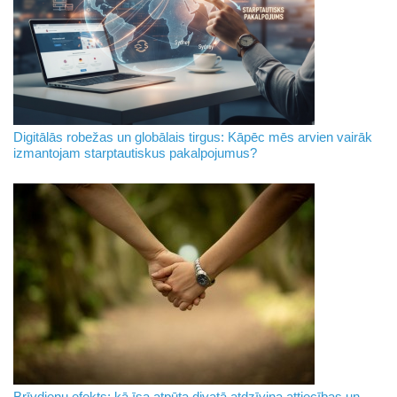
Digitālās robežas un globālais tirgus: Kāpēc mēs arvien vairāk
izmantojam starptautiskus pakalpojumus?
Brīvdienu efekts: kā īsa atpūta divatā atdzīvina attiecības un