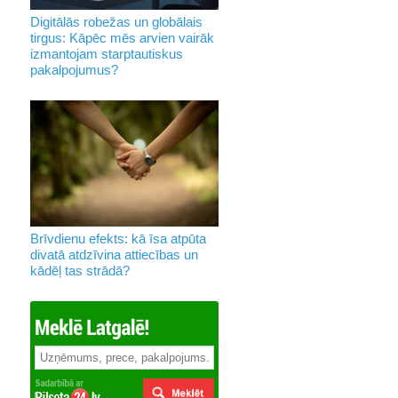
Digitālās robežas un globālais
tirgus: Kāpēc mēs arvien vairāk
izmantojam starptautiskus
pakalpojumus?
Brīvdienu efekts: kā īsa atpūta
divatā atdzīvina attiecības un
kādēļ tas strādā?