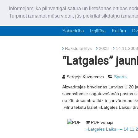
Informējam, ka pilnvērtīgai satura un lietošanas ērtības nod
Turpinot izmantot mūsu vietni, jūs piekrītat sīkdatņu izmant
Sabiedrība
Izglītība
Kultūra
Dv
Rakstu arhīvs
2008
14.11.2008
“Latgales” jaun
Sergejs Kuzņecovs
Sports
Aizvadītajās brīvdienās Latvijas U 20 ja
sacensības ir sagatavošanās posms s
no 26. decembra līdz 5. janvārim noti
Pilnu tekstu lasiet «Latgales Laiks» dr
PDF versija
«Latgales Laiks» – 14.11.