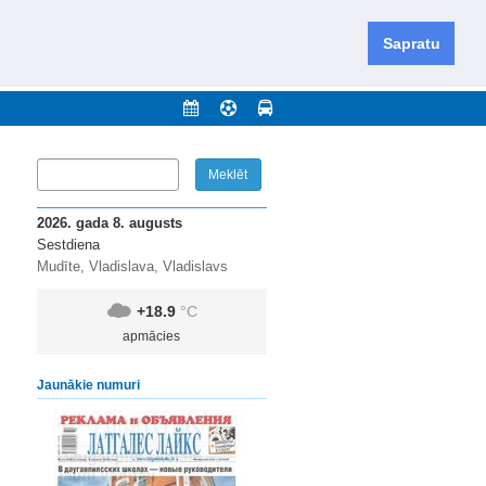
iešu un krievu valodās visā Dienvidlatgalē un Sēlijā,
daugavas novadu un apkārtējos novadus un pilsētas.
Sapratu
nājumi
Arhīvs
Kontakti
2026. gada 8. augusts
Sestdiena
Mudīte, Vladislava, Vladislavs
+18.9
°C
apmācies
Jaunākie numuri