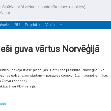
„Latgales Laiks” iznāk latv
rošināšanai šī vietne izmanto sīkdatnes (cookies).
„Latgales Laiks” latviešu valodā aptver Daugavpils valstspilsētu, Augš
ošanai.
e-abonēšana
Abonēšana
Reklāma
Sludi
ēselei
RU
Projekti
Vairāk...
ieši guva vārtus Norvēģijā
uniešu hokeja izlase piedalījās “Četru nāciju turnīrā” Norvēģijā. Šīs
ezonas galvenajam startam – pasaules čempionātam jauniešiem, kas
ks Otavā (Kanāda).
ukātajā vai PDF versijā.
2008