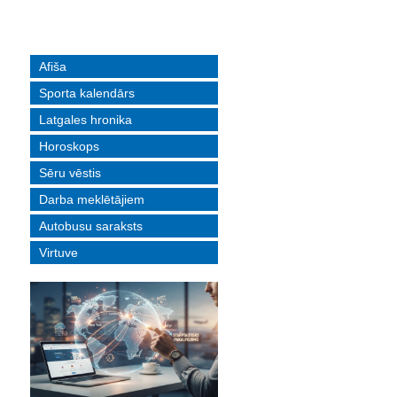
Afiša
Sporta kalendārs
Latgales hronika
Horoskops
Sēru vēstis
Darba meklētājiem
Autobusu saraksts
Virtuve