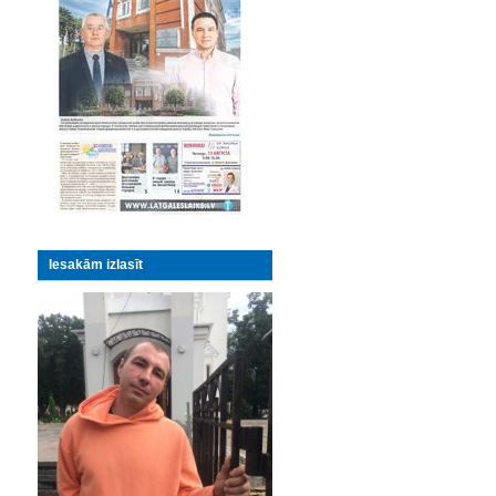
Iesakām izlasīt