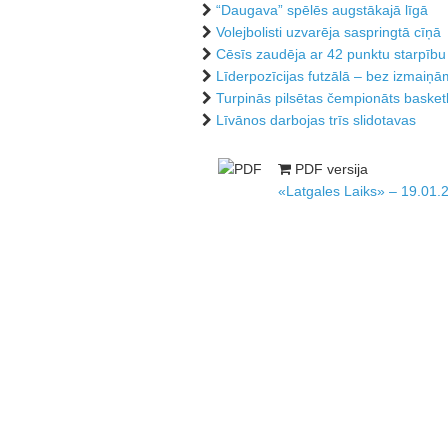
“Daugava” spēlēs augstākajā līgā
Volejbolisti uzvarēja saspringtā cīņā
Cēsīs zaudēja ar 42 punktu starpību
Līderpozīcijas futzālā – bez izmaiņā
Turpinās pilsētas čempionāts basket
Līvānos darbojas trīs slidotavas
PDF versija
«Latgales Laiks» – 19.01.