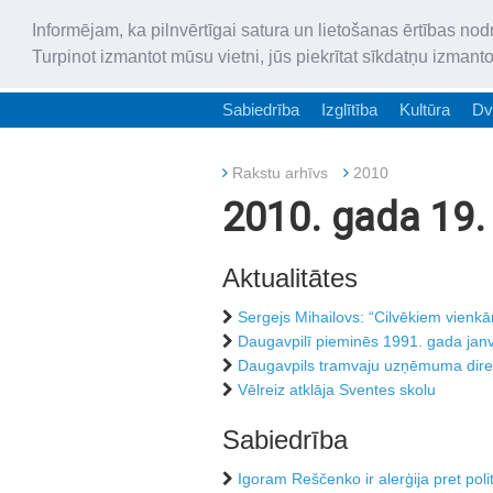
Informējam, ka pilnvērtīgai satura un lietošanas ērtības nod
Turpinot izmantot mūsu vietni, jūs piekrītat sīkdatņu izmant
Sabiedrība
Izglītība
Kultūra
Dv
Rakstu arhīvs
2010
2010. gada 19. 
Aktualitātes
Sergejs Mihailovs: “Cilvēkiem vienkār
Daugavpilī pieminēs 1991. gada janv
Daugavpils tramvaju uzņēmuma direk
Vēlreiz atklāja Sventes skolu
Sabiedrība
Igoram Reščenko ir alerģija pret poli