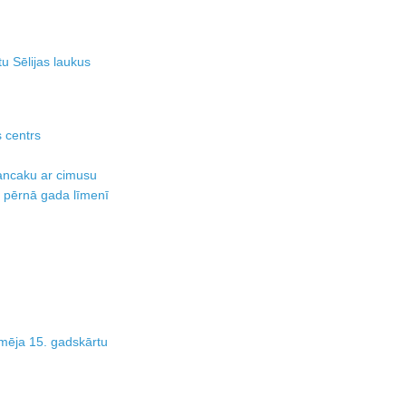
u Sēlijas laukus
 centrs
ancaku ar cimusu
 pērnā gada līmenī
mēja 15. gadskārtu