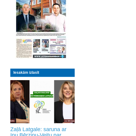
Iesakām izlasīt
Zaļā Latgale: saruna ar
Inu Bērziņu-Veitu par