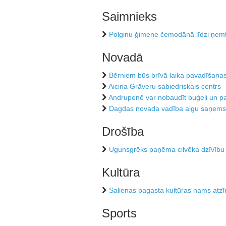
Saimnieks
Polginu ģimene čemodānā līdzi ņemt
Novadā
Bērniem būs brīvā laika pavadīšanas
Aicina Grāveru sabiedriskais centrs
Andrupenē var nobaudīt buģeli un p
Dagdas novada vadība algu saņems
Drošība
Ugunsgrēks paņēma cilvēka dzīvību
Kultūra
Salienas pagasta kultūras nams atzī
Sports