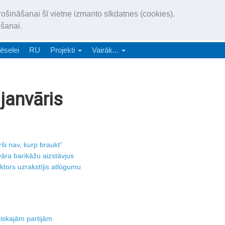
„Latgales Laiks” iznāk latv
rošināšanai šī vietne izmanto sīkdatnes (cookies).
„Latgales Laiks” latviešu valodā aptver Daugavpils valstspilsētu, Augš
ošanai.
e-abonēšana
Abonēšana
Reklāma
Sludi
ēselei
RU
Projekti
Vairāk...
janvāris
ši nav, kurp braukt”
āra barikāžu aizstāvjus
tors uzrakstījis atlūgumu
tiskajām partijām