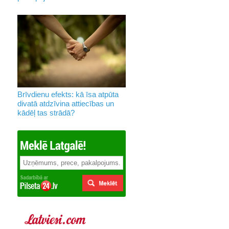
Brīvdienu efekts: kā īsa atpūta
divatā atdzīvina attiecības un
kādēļ tas strādā?