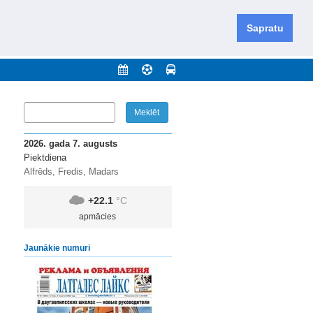
iešu un krievu valodās visā Dienvidlatgalē un Sēlijā,
daugavas novadu un apkārtējos novadus un pilsētas.
Sapratu
nājumi
Arhīvs
Kontakti
2026. gada 7. augusts
Piektdiena
Alfrēds, Fredis, Madars
+22.1
°C
apmācies
Jaunākie numuri