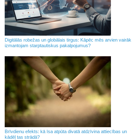
Digitālās robežas un globālais tirgus: Kāpēc mēs arvien vairāk
izmantojam starptautiskus pakalpojumus?
Brīvdienu efekts: kā īsa atpūta divatā atdzīvina attiecības un
kādēļ tas strādā?