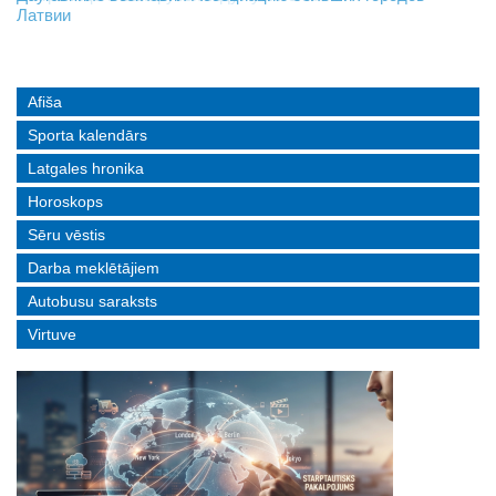
Латвии
реальные истории людей с ограниченными возможностями
Afiša
Sporta kalendārs
Latgales hronika
Horoskops
Sēru vēstis
Darba meklētājiem
Autobusu saraksts
Virtuve