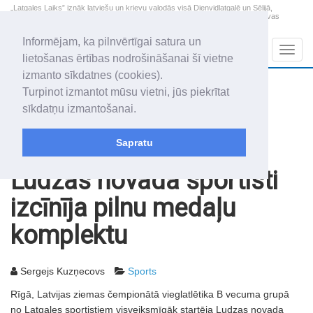
„Latgales Laiks” iznāk latviešu un krievu valodās visā Dienvidlatgalē un Sēlijā,
„Latgales Laiks” latviešu valodā aptver Daugavpils valstspilsētu, Augšdaugavas
novadu un apkārtējos novadus un pilsētas.
Informējam, ka pilnvērtīgai satura un
Sadaļas
Navig
lietošanas ērtības nodrošināšanai šī vietne
izmanto sīkdatnes (cookies).
2026. gada 10. augusts
+20.1
°C
Turpinot izmantot mūsu vietni, jūs piekrītat
Pirmdiena
apmācies
sīkdatņu izmantošanai.
Audris, Brencis, Inuta
Sapratu
Rakstu arhīvs
2010
26.01.2010
Ludzas novada sportisti
izcīnīja pilnu medaļu
komplektu
Sergejs Kuzņecovs
Sports
Rīgā, Latvijas ziemas čempionātā vieglatlētika B vecuma grupā
no Latgales sportistiem visveiksmīgāk startēja Ludzas novada