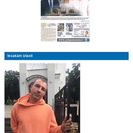
Iesakām izlasīt