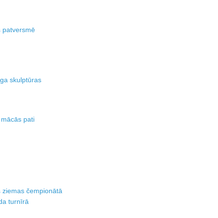
s patversmē
ega skulptūras
 mācās pati
s ziemas čempionātā
a turnīrā