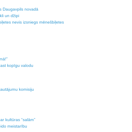
us Daugavpils novadā
li un džipi
ļetes nevis izsniegs mēnešbiļetes
mā!”
rast kopīgu valodu
jautājumu komisiju
ar kultūras “salām”
eido meistarību