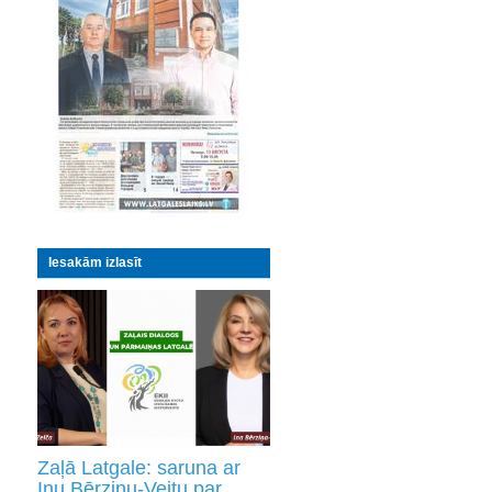
Iesakām izlasīt
Zaļā Latgale: saruna ar
Inu Bērziņu-Veitu par