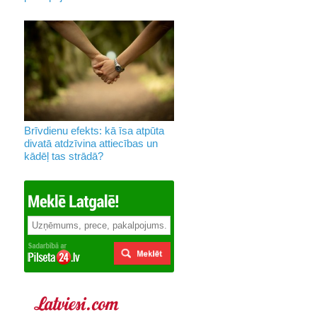
Brīvdienu efekts: kā īsa atpūta
divatā atdzīvina attiecības un
kādēļ tas strādā?