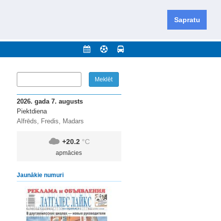
iešu un krievu valodās visā Dienvidlatgalē un Sēlijā,
daugavas novadu un apkārtējos novadus un pilsētas.
Sapratu
nājumi
Arhīvs
Kontakti
2026. gada 7. augusts
Piektdiena
Alfrēds, Fredis, Madars
+20.2
°C
apmācies
Jaunākie numuri