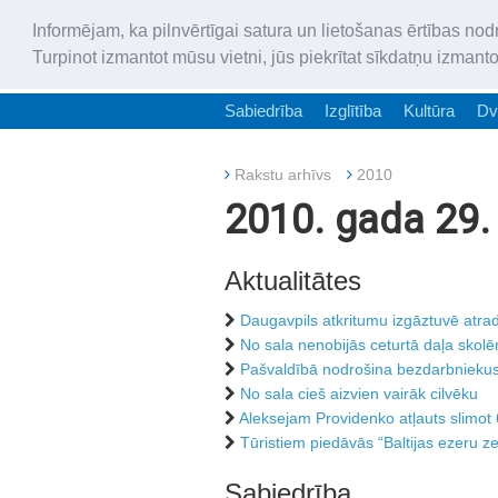
Informējam, ka pilnvērtīgai satura un lietošanas ērtības nod
Turpinot izmantot mūsu vietni, jūs piekrītat sīkdatņu izmant
Sabiedrība
Izglītība
Kultūra
Dv
Rakstu arhīvs
2010
2010. gada 29. 
Aktualitātes
Daugavpils atkritumu izgāztuvē atra
No sala nenobijās ceturtā daļa skol
Pašvaldībā nodrošina bezdarbniekus
No sala cieš aizvien vairāk cilvēku
Aleksejam Providenko atļauts slimo
Tūristiem piedāvās “Baltijas ezeru z
Sabiedrība