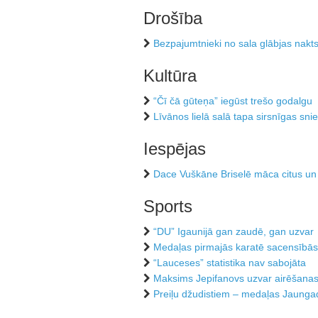
Drošība
Bezpajumtnieki no sala glābjas nakt
Kultūra
“Čī čā gūteņa” iegūst trešo godalgu
Līvānos lielā salā tapa sirsnīgas sni
Iespējas
Dace Vuškāne Briselē māca citus un
Sports
“DU” Igaunijā gan zaudē, gan uzvar
Medaļas pirmajās karatē sacensībās
“Lauceses” statistika nav sabojāta
Maksims Jepifanovs uzvar airēšana
Preiļu džudistiem – medaļas Jaungad