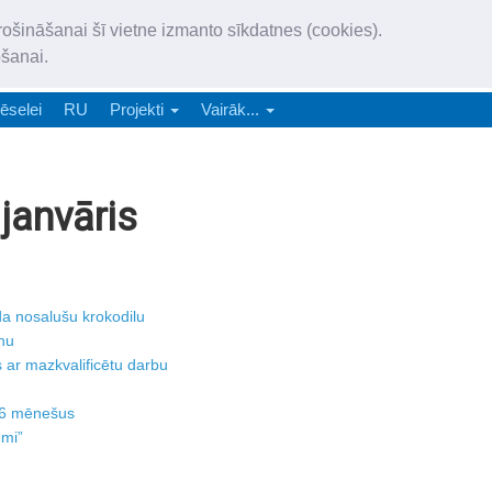
„Latgales Laiks” iznāk latv
rošināšanai šī vietne izmanto sīkdatnes (cookies).
„Latgales Laiks” latviešu valodā aptver Daugavpils valstspilsētu, Augš
ošanai.
e-abonēšana
Abonēšana
Reklāma
Sludi
ēselei
RU
Projekti
Vairāk...
janvāris
da nosalušu krokodilu
ēnu
 ar mazkvalificētu darbu
t 6 mēnešus
emi”