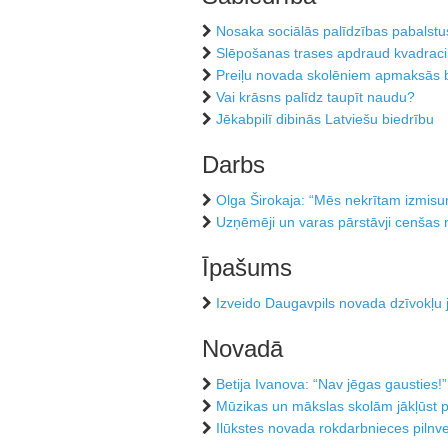
Nosaka sociālās palīdzības pabalst
Slēpošanas trases apdraud kvadracik
Preiļu novada skolēniem apmaksās bi
Vai krāsns palīdz taupīt naudu?
Jēkabpilī dibinās Latviešu biedrību
Darbs
Olga Širokaja: “Mēs nekrītam izmisu
Uzņēmēji un varas pārstāvji cenšas 
Īpašums
Izveido Daugavpils novada dzīvokļu 
Novadā
Betija Ivanova: “Nav jēgas gausties!”
Mūzikas un mākslas skolām jākļūst p
Ilūkstes novada rokdarbnieces pilnv