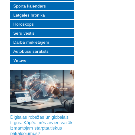
Sporta kalendārs
Latgales hronika
Horoskops
Sēru vēstis
Darba meklētājiem
Autobusu saraksts
Virtuve
Digitālās robežas un globālais
tirgus: Kāpēc mēs arvien vairāk
izmantojam starptautiskus
pakalpojumus?