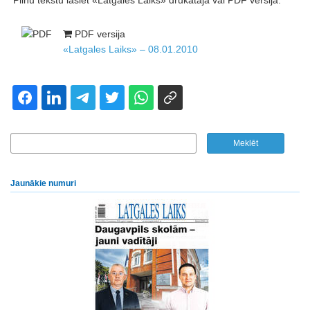
Pilnu tekstu lasiet «Latgales Laiks» drukātajā vai PDF versijā.
PDF versija
«Latgales Laiks» – 08.01.2010
Jaunākie numuri