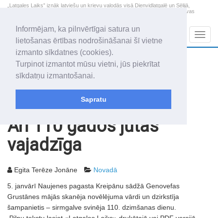
„Latgales Laiks” iznāk latviešu un krievu valodās visā Dienvidlatgalē un Sēlijā,
„Latgales Laiks” latviešu valodā aptver Daugavpils valstspilsētu, Augšdaugavas
novadu un apkārtējos novadus un pilsētas.
Informējam, ka pilnvērtīgai satura un
Sadaļas
Navig
lietošanas ērtības nodrošināšanai šī vietne
izmanto sīkdatnes (cookies).
2026. gada 8. augusts
+13.3
°C
Turpinot izmantot mūsu vietni, jūs piekrītat
Sestdiena
skaidrs laiks
sīkdatņu izmantošanai.
Mudīte, Vladislava, Vladislavs
Sapratu
Rakstu arhīvs
2010
08.01.2010
Arī 110 gados jūtas
vajadzīga
Egita Terēze Jonāne
Novadā
5. janvārī Naujenes pagasta Kreipānu sādžā Genovefas
Grustānes mājās skanēja novēlējuma vārdi un dzirkstīja
šampanietis – sirmgalve svinēja 110. dzimšanas dienu.