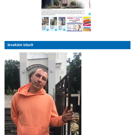
Iesakām izlasīt