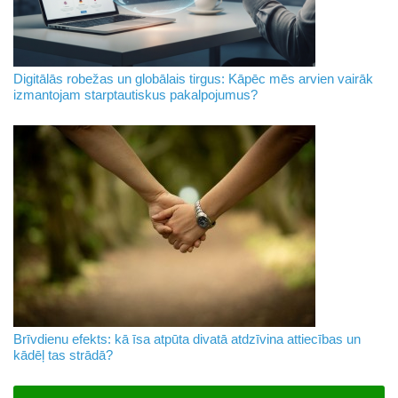
Digitālās robežas un globālais tirgus: Kāpēc mēs arvien vairāk
izmantojam starptautiskus pakalpojumus?
Brīvdienu efekts: kā īsa atpūta divatā atdzīvina attiecības un
kādēļ tas strādā?