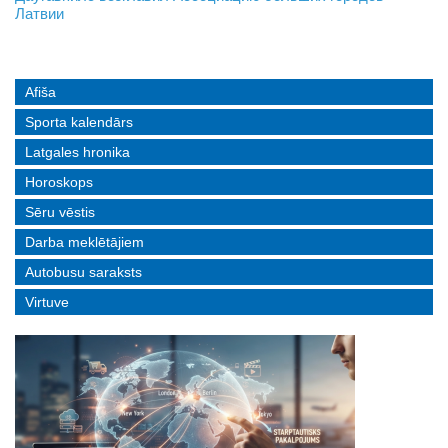
Латвии
реальные истории людей с ограниченными возможностями
Afiša
Sporta kalendārs
Latgales hronika
Horoskops
Sēru vēstis
Darba meklētājiem
Autobusu saraksts
Virtuve