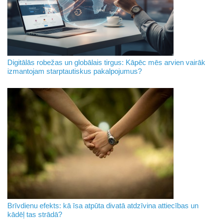
Digitālās robežas un globālais tirgus: Kāpēc mēs arvien vairāk
izmantojam starptautiskus pakalpojumus?
Brīvdienu efekts: kā īsa atpūta divatā atdzīvina attiecības un
kādēļ tas strādā?