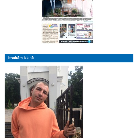
Iesakām izlasīt