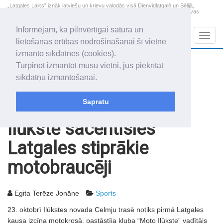
„Latgales Laiks” iznāk latviešu un krievu valodās visā Dienvidlatgalē un Sēlijā,
„Latgales Laiks” latviešu valodā aptver Daugavpils valstspilsētu, Augšdaugavas
novadu un apkārtējos novadus un pilsētas.
Informējam, ka pilnvērtīgai satura un
Sadaļas
Navig
lietošanas ērtības nodrošināšanai šī vietne
izmanto sīkdatnes (cookies).
2026. gada 7. augusts
+15.8
°C
Turpinot izmantot mūsu vietni, jūs piekrītat
Piektdiena
skaidrs laiks
sīkdatņu izmantošanai.
Alfrēds, Fredis, Madars
Sapratu
Rakstu arhīvs
2010
22.10.2010
Ilūkstē sacentīsies
Latgales stiprākie
motobraucēji
Egita Terēze Jonāne
Sports
23. oktobrī Ilūkstes novada Celmju trasē notiks pirmā Latgales
kausa izcīņa motokrosā, pastāstīja kluba “Moto Ilūkste” vadītājs