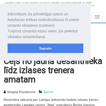
„Latgales Laiks” iznāk latviešu un krievu valodās visā Dienvidlatgalē un Sēlijā,
„Latgales Laiks” latviešu valodā aptver Daugavpils valstspilsētu, Augšdaugavas
novadu un apkārtējos novadus un pilsētas.
Informējam, ka pilnvērtīgai satura un
Sadaļas
Navig
lietošanas ērtības nodrošināšanai šī vietne
izmanto sīkdatnes (cookies).
2026. gada 8. augusts
+12.4
°C
Turpinot izmantot mūsu vietni, jūs piekrītat
Sestdiena
skaidrs laiks
sīkdatņu izmantošanai.
Mudīte, Vladislava, Vladislavs
Sapratu
Rakstu arhīvs
2010
26.11.2010
Ceļš no jaunā desantnieka
līdz izlases trenera
amatam
Sergejs Kuzņecovs
Sports
Novembra sākumā par Latvijas teikvondo kadetu izlases treneri
apstiprināts Latgales centra “Jitae” instruktors Boriss Ivanovs.