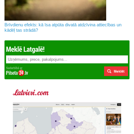
Brīvdienu efekts: kā īsa atpūta divatā atdzīvina attiecības un
kādēļ tas strādā?