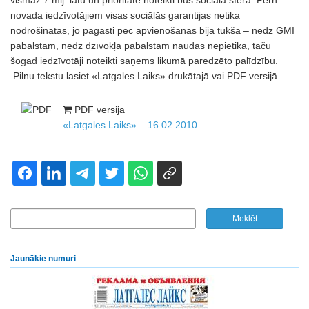
vismaz 7 mlj. latu un prioritāte noteikti būs sociālā sfēra. Pērn
novada iedzīvotājiem visas sociālās garantijas netika
nodrošinātas, jo pagasti pēc apvienošanas bija tukšā – nedz GMI
pabalstam, nedz dzīvokļa pabalstam naudas nepietika, taču
šogad iedzīvotāji noteikti saņems likumā paredzēto palīdzību.
Pilnu tekstu lasiet «Latgales Laiks» drukātajā vai PDF versijā.
PDF versija
«Latgales Laiks» – 16.02.2010
Jaunākie numuri