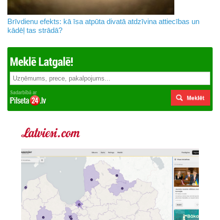
Brīvdienu efekts: kā īsa atpūta divatā atdzīvina attiecības un
kādēļ tas strādā?