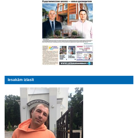
Iesakām izlasīt