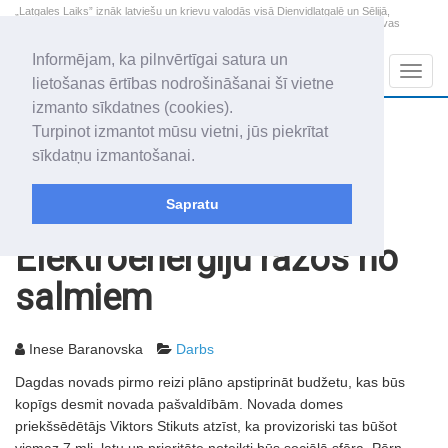
„Latgales Laiks” iznāk latviešu un krievu valodās visā Dienvidlatgalē un Sēlijā,
„Latgales Laiks” latviešu valodā aptver Daugavpils valstspilsētu, Augšdaugavas
novadu un apkārtējos novadus un pilsētas.
Informējam, ka pilnvērtīgai satura un
Sadaļas
Navig
lietošanas ērtības nodrošināšanai šī vietne
izmanto sīkdatnes (cookies).
2026. gada 7. augusts
+15.8
°C
Turpinot izmantot mūsu vietni, jūs piekrītat
Piektdiena
skaidrs laiks
sīkdatņu izmantošanai.
Alfrēds, Fredis, Madars
Sapratu
Rakstu arhīvs
2010
16.02.2010
Elektroenerģiju ražos no
salmiem
Inese Baranovska
Darbs
Dagdas novads pirmo reizi plāno apstiprināt budžetu, kas būs
kopīgs desmit novada pašvaldībām. Novada domes
priekšsēdētājs Viktors Stikuts atzīst, ka provizoriski tas būšot