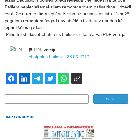
atzīst Daugavpils domes priekšsēdētāja vietniece Rita Strode.
Pašiem nepieciešamākajiem remontdarbiem pašvaldībai līdzekļi
esot. Ceļu remontiem ieplānots vismaz pusmiljons latu. Diemžēl
pagalmu remontam šogad nav atvēlēts tik daudz naudas kā
iepriekšējos gados.
Pilnu tekstu lasiet «Latgales Laiks» drukātajā vai PDF versijā.
PDF versija
«Latgales Laiks» – 26.03.2010
Jaunākie numuri