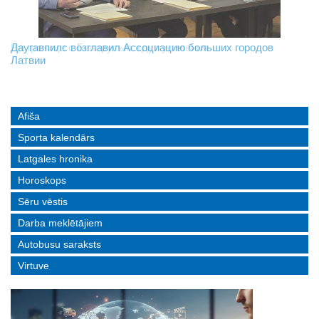
На границе с Беларусью ждут усиления
Даугавпилс возглавил Ассоциацию больших городов
Инвалидность — не приговор: «Mediastrims» расскажет
Латвии
реальные истории людей с ограниченными возможностями
Afiša
Sporta kalendārs
Latgales hronika
Horoskops
Sēru vēstis
Darba meklētājiem
Autobusu saraksts
Virtuve