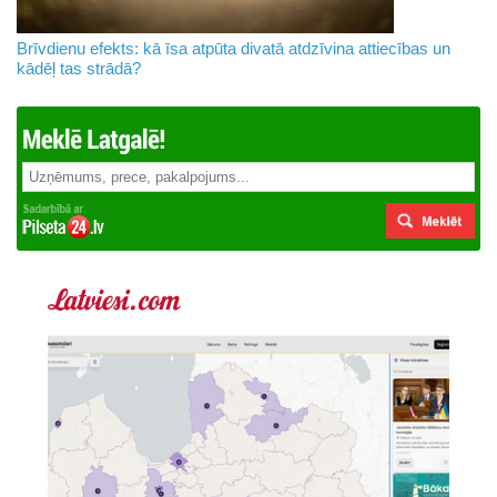
Brīvdienu efekts: kā īsa atpūta divatā atdzīvina attiecības un
kādēļ tas strādā?