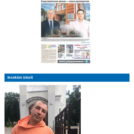
Iesakām izlasīt