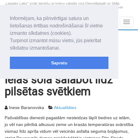
„Latgales Laiks” iznāk latviešu un krievu valodās visā Dienvidlatgalē un Sēlijā,
„Latgales Laiks” latviešu valodā aptver Daugavpils valstspilsētu, Augšdaugavas
novadu un apkārtējos novadus un pilsētas.
Informējam, ka pilnvērtīgai satura un
Sadaļas
Navig
lietošanas ērtības nodrošināšanai šī vietne
izmanto sīkdatnes (cookies).
2026. gada 10. augusts
+11.8
°C
Turpinot izmantot mūsu vietni, jūs piekrītat
Pirmdiena
apmācies
sīkdatņu izmantošanai.
Audris, Brencis, Inuta
Sapratu
Rakstu arhīvs
2010
26.03.2010
Ielas sola salabot līdz
pilsētas svētkiem
Inese Baranovska
Aktualitātes
Pašvaldības dienesti pagaidām nesteidzas lāpīt bedres uz ielām,
jo vēl nav pilnībā atkususi zeme un krasās temperatūras svārstība
vismaz līdz aprīļa vidum vēl veicinās asfalta seguma bojājumus,