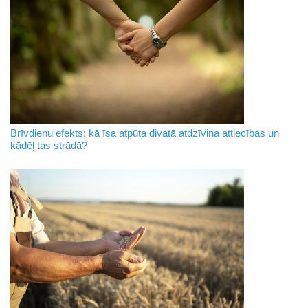
Brīvdienu efekts: kā īsa atpūta divatā atdzīvina attiecības un
kādēļ tas strādā?