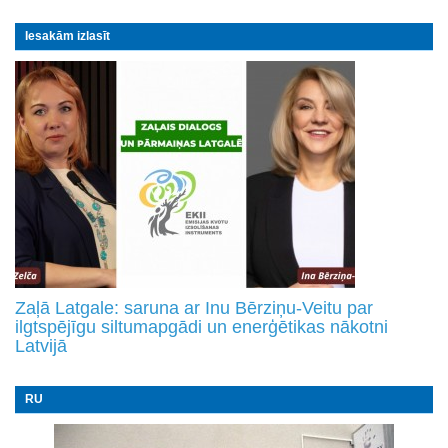
Iesakām izlasīt
Zaļā Latgale: saruna ar Inu Bērziņu-Veitu par
ilgtspējīgu siltumapgādi un enerģētikas nākotni
Latvijā
RU