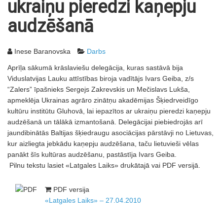
ukraiņu pieredzi kaņepju
audzēšanā
Inese Baranovska
Darbs
Aprīļa sākumā krāslaviešu delegācija, kuras sastāvā bija
Viduslatvijas Lauku attīstības biroja vadītājs Ivars Geiba, z/s
“Zalers” īpašnieks Sergejs Zakrevskis un Mečislavs Lukša,
apmeklēja Ukrainas agrāro zinātņu akadēmijas Šķiedrveidīgo
kultūru institūtu Gluhovā, lai iepazītos ar ukraiņu pieredzi kaņepju
audzēšanā un tālākā izmantošanā. Delegācijai piebiedrojās arī
jaundibinātās Baltijas šķiedraugu asociācijas pārstāvji no Lietuvas,
kur aizliegta jebkādu kaņepju audzēšana, taču lietuvieši vēlas
panākt šīs kultūras audzēšanu, pastāstīja Ivars Geiba.
Pilnu tekstu lasiet «Latgales Laiks» drukātajā vai PDF versijā.
PDF versija
«Latgales Laiks» – 27.04.2010