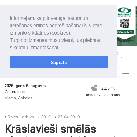
Informējam, ka pilnvērtīgai satura un
lietošanas ērtības nodrošināšanai šī vietne
izmanto sīkdatnes (cookies).
Turpinot izmantot mūsu vietni, jūs piekrītat
sīkdatņu izmantošanai.
„Latgales Laiks” iznāk latviešu un krievu valodās visā Dienvidlatgalē un Sēlijā,
„Latgales Laiks” latviešu valodā aptver Daugavpils valstspilsētu, Augšdaugavas
novadu un apkārtējos novadus un pilsētas.
Sapratu
Sadaļas
Navig
2026. gada 6. augusts
+21.3
°C
Ceturtdiena
nedaudz mākoņains
Aisma, Askolds
Rakstu arhīvs
2010
27.04.2010
Krāslavieši smēlās