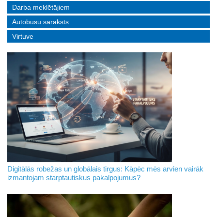
Darba meklētājiem
Autobusu saraksts
Virtuve
Digitālās robežas un globālais tirgus: Kāpēc mēs arvien vairāk
izmantojam starptautiskus pakalpojumus?