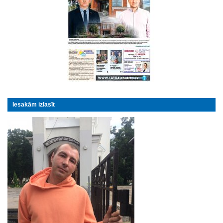
Iesakām izlasīt