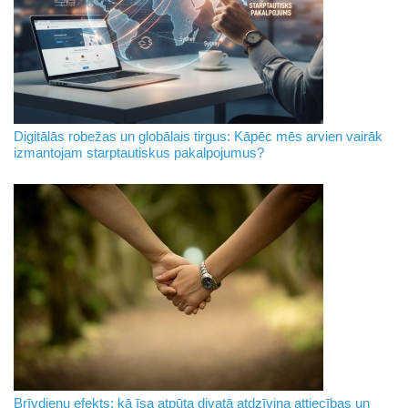
Digitālās robežas un globālais tirgus: Kāpēc mēs arvien vairāk
izmantojam starptautiskus pakalpojumus?
Brīvdienu efekts: kā īsa atpūta divatā atdzīvina attiecības un