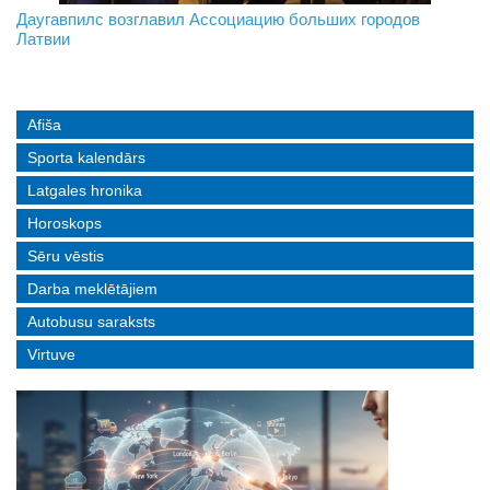
На границе с Беларусью ждут усиления
Даугавпилс возглавил Ассоциацию больших городов
Инвалидность — не приговор: «Mediastrims» расскажет
Латвии
реальные истории людей с ограниченными возможностями
Afiša
Sporta kalendārs
Latgales hronika
Horoskops
Sēru vēstis
Darba meklētājiem
Autobusu saraksts
Virtuve