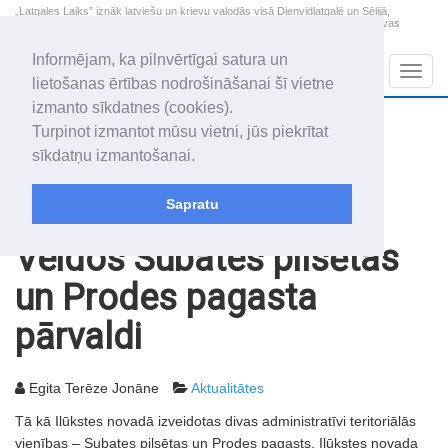
„Latgales Laiks” iznāk latviešu un krievu valodās visā Dienvidlatgalē un Sēlijā,
„Latgales Laiks” latviešu valodā aptver Daugavpils valstspilsētu, Augšdaugavas
novadu un apkārtējos novadus un pilsētas.
Informējam, ka pilnvērtīgai satura un
Sadaļas
Navig
lietošanas ērtības nodrošināšanai šī vietne
izmanto sīkdatnes (cookies).
2026. gada 8. augusts
+10.6
°C
Turpinot izmantot mūsu vietni, jūs piekrītat
Sestdiena
daži mākoņi
sīkdatņu izmantošanai.
Mudīte, Vladislava, Vladislavs
Sapratu
Rakstu arhīvs
2010
03.04.2010
Veidos Subates pilsētas
un Prodes pagasta
pārvaldi
Egita Terēze Jonāne
Aktualitātes
Tā kā Ilūkstes novadā izveidotas divas administratīvi teritoriālās
vienības – Subates pilsētas un Prodes pagasts, Ilūkstes novada