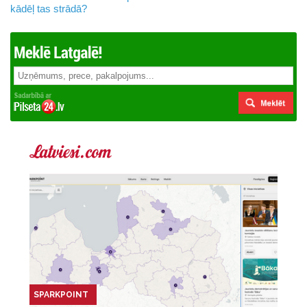
kādēļ tas strādā?