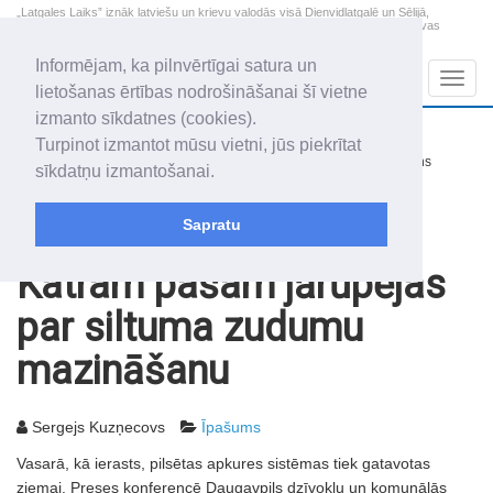
„Latgales Laiks” iznāk latviešu un krievu valodās visā Dienvidlatgalē un Sēlijā,
„Latgales Laiks” latviešu valodā aptver Daugavpils valstspilsētu, Augšdaugavas
novadu un apkārtējos novadus un pilsētas.
Informējam, ka pilnvērtīgai satura un
Sadaļas
Navig
lietošanas ērtības nodrošināšanai šī vietne
izmanto sīkdatnes (cookies).
2026. gada 7. augusts
+17.6
°C
Turpinot izmantot mūsu vietni, jūs piekrītat
Piektdiena
nedaudz mākoņains
sīkdatņu izmantošanai.
Alfrēds, Fredis, Madars
Sapratu
Rakstu arhīvs
2010
18.06.2010
Katram pašam jārūpējas
par siltuma zudumu
mazināšanu
Sergejs Kuzņecovs
Īpašums
Vasarā, kā ierasts, pilsētas apkures sistēmas tiek gatavotas
ziemai. Preses konferencē Daugavpils dzīvokļu un komunālās