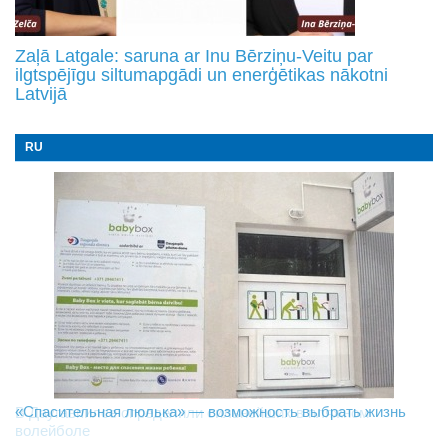
Zaļā Latgale: saruna ar Inu Bērziņu-Veitu par
ilgtspējīgu siltumapgādi un enerģētikas nākotni
Latvijā
RU
«Спасительная люлька» — возможность выбрать жизнь
В Даугавпилсе определили сильнейших в пляжном
Новое поколение пограничников: Даугавпилсское
волейболе
управление пополнили молодые специалисты