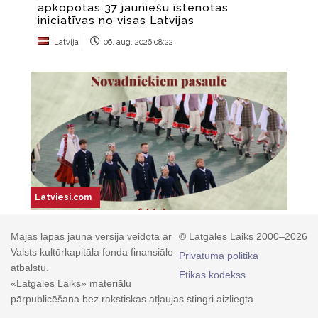
Mājas lapas jaunā versija veidota ar
© Latgales Laiks 2000–2026
Valsts kultūrkapitāla fonda finansiālo
Privātuma politika
atbalstu.
Ētikas kodekss
«Latgales Laiks» materiālu
pārpublicēšana bez rakstiskas atļaujas stingri aizliegta.