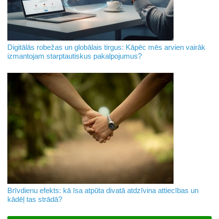
Digitālās robežas un globālais tirgus: Kāpēc mēs arvien vairāk
izmantojam starptautiskus pakalpojumus?
Brīvdienu efekts: kā īsa atpūta divatā atdzīvina attiecības un
kādēļ tas strādā?