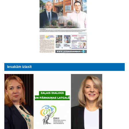
Iesakām izlasīt