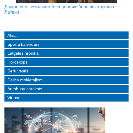
На границе с Беларусью ждут усиления
Даугавпилс возглавил Ассоциацию больших городов
Инвалидность — не приговор: «Mediastrims» расскажет
Латвии
реальные истории людей с ограниченными возможностями
Afiša
Sporta kalendārs
Latgales hronika
Horoskops
Sēru vēstis
Darba meklētājiem
Autobusu saraksts
Virtuve