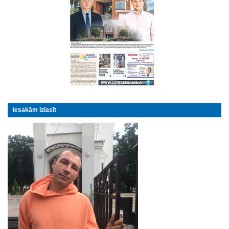
Iesakām izlasīt