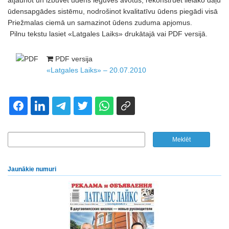
atjaunot un izbūvēt ūdens ieguves avotus, rekonstruēt lielāko daļu
ūdensapgādes sistēmu, nodrošinot kvalitatīvu ūdens piegādi visā
Priežmalas ciemā un samazinot ūdens zuduma apjomus.
Pilnu tekstu lasiet «Latgales Laiks» drukātajā vai PDF versijā.
PDF versija
«Latgales Laiks» – 20.07.2010
Jaunākie numuri