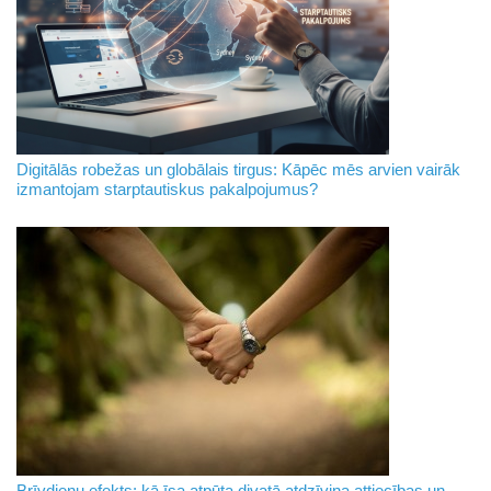
Digitālās robežas un globālais tirgus: Kāpēc mēs arvien vairāk
izmantojam starptautiskus pakalpojumus?
Brīvdienu efekts: kā īsa atpūta divatā atdzīvina attiecības un