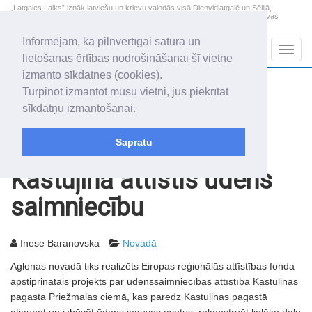
„Latgales Laiks” iznāk latviešu un krievu valodās visā Dienvidlatgalē un Sēlijā,
„Latgales Laiks” latviešu valodā aptver Daugavpils valstspilsētu, Augšdaugavas
novadu un apkārtējos novadus un pilsētas.
Informējam, ka pilnvērtīgai satura un
Sadaļas
Navig
lietošanas ērtības nodrošināšanai šī vietne
izmanto sīkdatnes (cookies).
2026. gada 9. augusts
+13.2
°C
Turpinot izmantot mūsu vietni, jūs piekrītat
Svētdiena
skaidrs laiks
sīkdatņu izmantošanai.
Genovefa, Genoveva, Madara
Sapratu
Rakstu arhīvs
2010
20.07.2010
Kastuļinā attīstīs ūdens
saimniecību
Inese Baranovska
Novadā
Aglonas novadā tiks realizēts Eiropas reģionālās attīstības fonda
apstiprinātais projekts par ūdenssaimniecības attīstība Kastuļinas
pagasta Priežmalas ciemā, kas paredz Kastuļinas pagastā