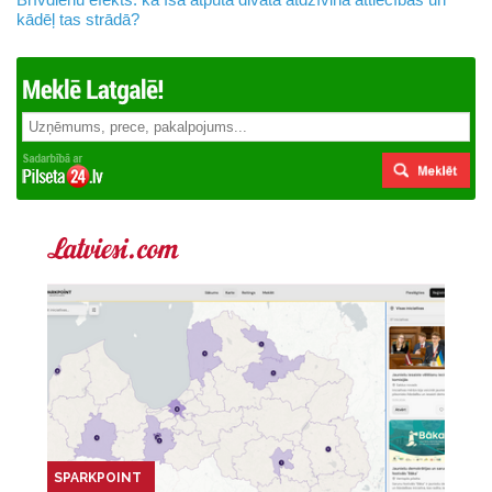
kādēļ tas strādā?