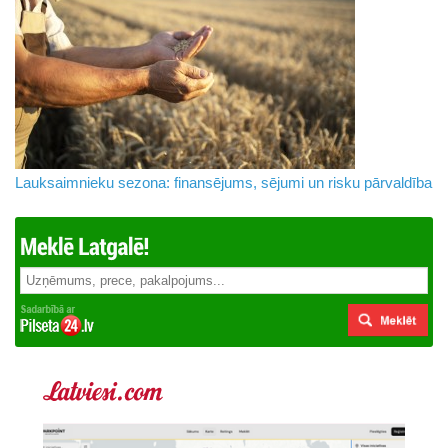
Lauksaimnieku sezona: finansējums, sējumi un risku pārvaldība