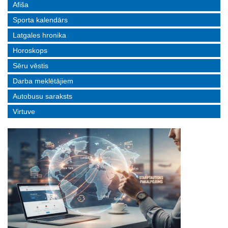
Afiša
Sporta kalendārs
Latgales hronika
Horoskops
Sēru vēstis
Darba meklētājiem
Autobusu saraksts
Virtuve