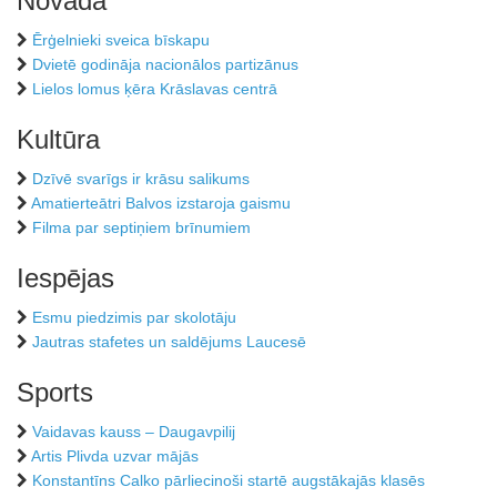
Novadā
Ērģelnieki sveica bīskapu
Dvietē godināja nacionālos partizānus
Lielos lomus ķēra Krāslavas centrā
Kultūra
Dzīvē svarīgs ir krāsu salikums
Amatierteātri Balvos izstaroja gaismu
Filma par septiņiem brīnumiem
Iespējas
Esmu piedzimis par skolotāju
Jautras stafetes un saldējums Laucesē
Sports
Vaidavas kauss – Daugavpilij
Artis Plivda uzvar mājās
Konstantīns Calko pārliecinoši startē augstākajās klasēs