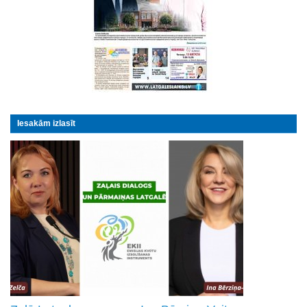
Iesakām izlasīt