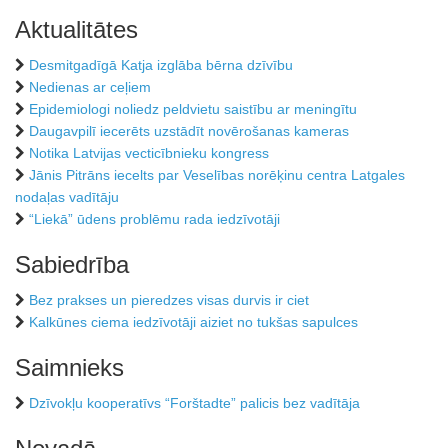
Aktualitātes
Desmitgadīgā Katja izglāba bērna dzīvību
Nedienas ar ceļiem
Epidemiologi noliedz peldvietu saistību ar meningītu
Daugavpilī iecerēts uzstādīt novērošanas kameras
Notika Latvijas vecticībnieku kongress
Jānis Pitrāns iecelts par Veselības norēķinu centra Latgales
nodaļas vadītāju
“Liekā” ūdens problēmu rada iedzīvotāji
Sabiedrība
Bez prakses un pieredzes visas durvis ir ciet
Kalkūnes ciema iedzīvotāji aiziet no tukšas sapulces
Saimnieks
Dzīvokļu kooperatīvs “Forštadte” palicis bez vadītāja