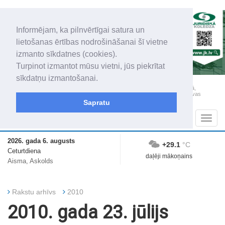
Informējam, ka pilnvērtīgai satura un
lietošanas ērtības nodrošināšanai šī vietne
izmanto sīkdatnes (cookies).
Turpinot izmantot mūsu vietni, jūs piekrītat
sīkdatņu izmantošanai.
„Latgales Laiks” iznāk latviešu un krievu valodās visā Dienvidlatgalē un Sēlijā,
„Latgales Laiks” latviešu valodā aptver Daugavpils valstspilsētu, Augšdaugavas
novadu un apkārtējos novadus un pilsētas.
Sapratu
Sadaļas
Navig
2026. gada 6. augusts
+29.1
°C
Ceturtdiena
daļēji mākoņains
Aisma, Askolds
Rakstu arhīvs
2010
2010. gada 23. jūlijs