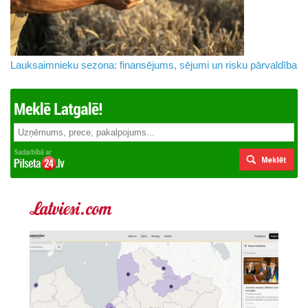
Lauksaimnieku sezona: finansējums, sējumi un risku pārvaldība