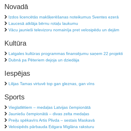
Novadā
Izdos licencētās makšķerēšanas noteikumus Sventes ezerā
Laucesā atklāja bērnu rotaļu laukumu
Vācu jaunieši televizoru nomainīja pret velosipēdu un dejām
Kultūra
Latgales kultūras programmas finansējumu saņem 22 projekti
Dubnā pa Pēteriem dejoja un dziedāja
Iespējas
Lilijas Tamas virtuvē top gan gleznas, gan vīns
Sports
Vieglatlētiem – medaļas Latvijas čempionātā
Jauniešu čempionātā – divas zelta medaļas
Preiļu spēkavīrs Artis Plivda – sestais Maskavā
Velosipēds pārbauda Edgara Miglāna raksturu