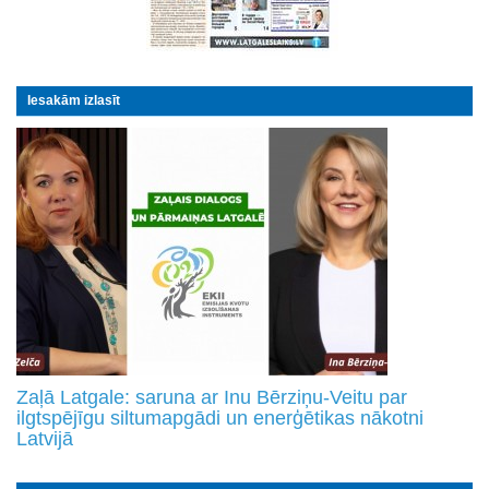
Iesakām izlasīt
Zaļā Latgale: saruna ar Inu Bērziņu-Veitu par
ilgtspējīgu siltumapgādi un enerģētikas nākotni
Latvijā