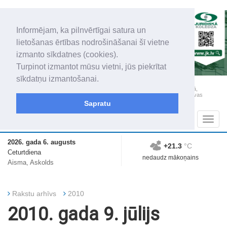
Informējam, ka pilnvērtīgai satura un
lietošanas ērtības nodrošināšanai šī vietne
izmanto sīkdatnes (cookies).
Turpinot izmantot mūsu vietni, jūs piekrītat
sīkdatņu izmantošanai.
„Latgales Laiks” iznāk latviešu un krievu valodās visā Dienvidlatgalē un Sēlijā,
„Latgales Laiks” latviešu valodā aptver Daugavpils valstspilsētu, Augšdaugavas
novadu un apkārtējos novadus un pilsētas.
Sapratu
Sadaļas
Navig
2026. gada 6. augusts
+21.3
°C
Ceturtdiena
nedaudz mākoņains
Aisma, Askolds
Rakstu arhīvs
2010
2010. gada 9. jūlijs