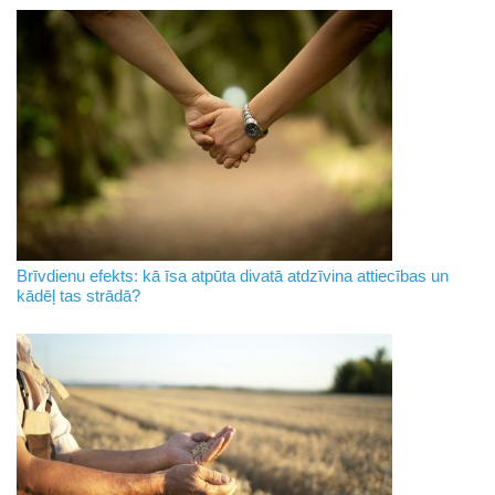
Brīvdienu efekts: kā īsa atpūta divatā atdzīvina attiecības un
kādēļ tas strādā?