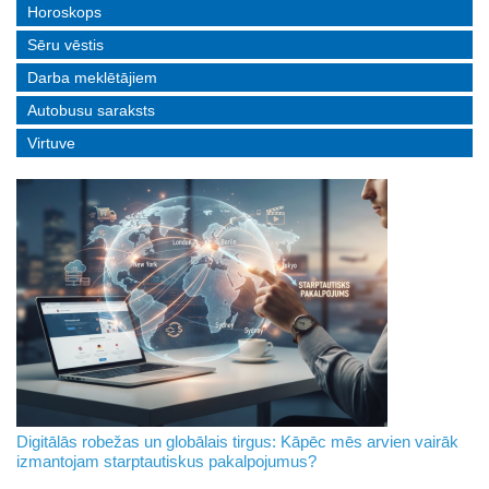
Horoskops
Sēru vēstis
Darba meklētājiem
Autobusu saraksts
Virtuve
Digitālās robežas un globālais tirgus: Kāpēc mēs arvien vairāk
izmantojam starptautiskus pakalpojumus?