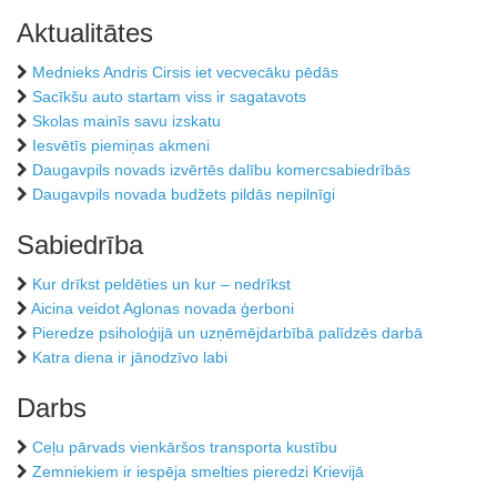
Aktualitātes
Mednieks Andris Cirsis iet vecvecāku pēdās
Sacīkšu auto startam viss ir sagatavots
Skolas mainīs savu izskatu
Iesvētīs piemiņas akmeni
Daugavpils novads izvērtēs dalību komercsabiedrībās
Daugavpils novada budžets pildās nepilnīgi
Sabiedrība
Kur drīkst peldēties un kur – nedrīkst
Aicina veidot Aglonas novada ģerboni
Pieredze psiholoģijā un uzņēmējdarbībā palīdzēs darbā
Katra diena ir jānodzīvo labi
Darbs
Ceļu pārvads vienkāršos transporta kustību
Zemniekiem ir iespēja smelties pieredzi Krievijā