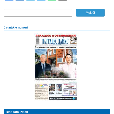
Jaunākie numuri
Iesakām izlasīt