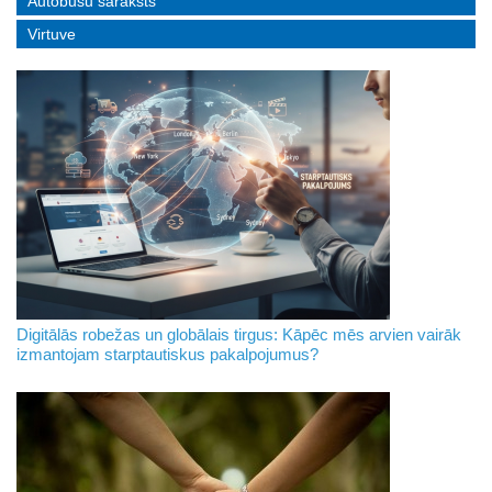
Autobusu saraksts
Virtuve
Digitālās robežas un globālais tirgus: Kāpēc mēs arvien vairāk
izmantojam starptautiskus pakalpojumus?