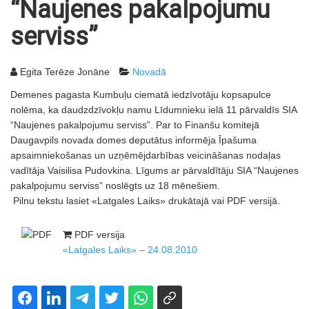
“Naujenes pakalpojumu
serviss”
Egita Terēze Jonāne
Novadā
Demenes pagasta Kumbuļu ciematā iedzīvotāju kopsapulce
nolēma, ka daudzdzīvokļu namu Līdumnieku ielā 11 pārvaldīs SIA
“Naujenes pakalpojumu serviss”. Par to Finanšu komitejā
Daugavpils novada domes deputātus informēja Īpašuma
apsaimniekošanas un uzņēmējdarbības veicināšanas nodaļas
vadītāja Vaisilisa Pudovkina. Līgums ar pārvaldītāju SIA “Naujenes
pakalpojumu serviss” noslēgts uz 18 mēnešiem.
Pilnu tekstu lasiet «Latgales Laiks» drukātajā vai PDF versijā.
PDF versija
«Latgales Laiks» – 24.08.2010