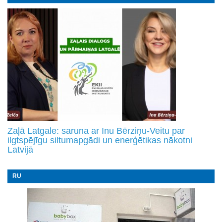
Zaļā Latgale: saruna ar Inu Bērziņu-Veitu par
ilgtspējīgu siltumapgādi un enerģētikas nākotni
Latvijā
RU