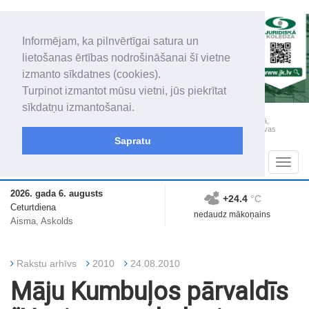
Informējam, ka pilnvērtīgai satura un
lietošanas ērtības nodrošināšanai šī vietne
izmanto sīkdatnes (cookies).
Turpinot izmantot mūsu vietni, jūs piekrītat
sīkdatņu izmantošanai.
„Latgales Laiks” iznāk latviešu un krievu valodās visā Dienvidlatgalē un Sēlijā,
„Latgales Laiks” latviešu valodā aptver Daugavpils valstspilsētu, Augšdaugavas
novadu un apkārtējos novadus un pilsētas.
Sapratu
Sadaļas
Navig
2026. gada 6. augusts
+24.4
°C
Ceturtdiena
nedaudz mākoņains
Aisma, Askolds
Rakstu arhīvs
2010
24.08.2010
Māju Kumbuļos pārvaldīs