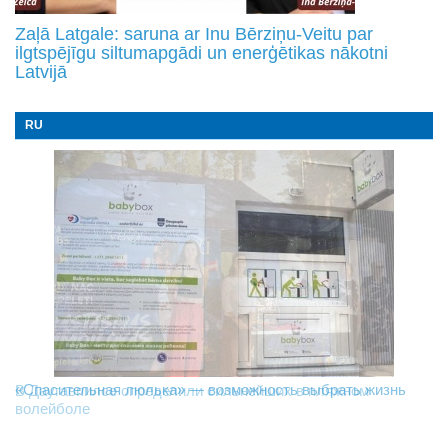
Zaļā Latgale: saruna ar Inu Bērziņu-Veitu par
ilgtspējīgu siltumapgādi un enerģētikas nākotni
Latvijā
RU
«Спасительная люлька» — возможность выбрать жизнь
В Даугавпилсе определили сильнейших в пляжном
Новое поколение пограничников: Даугавпилсское
волейболе
управление пополнили молодые специалисты