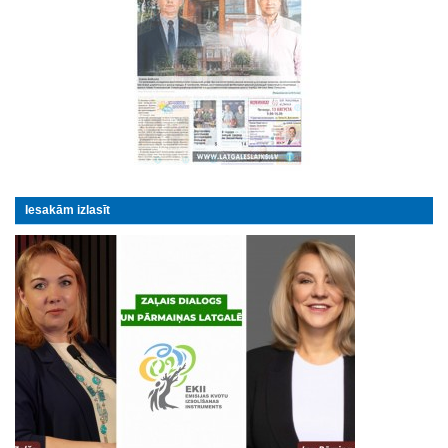
Iesakām izlasīt