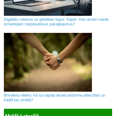
Digitālās robežas un globālais tirgus: Kāpēc mēs arvien vairāk
izmantojam starptautiskus pakalpojumus?
Brīvdienu efekts: kā īsa atpūta divatā atdzīvina attiecības un
kādēļ tas strādā?