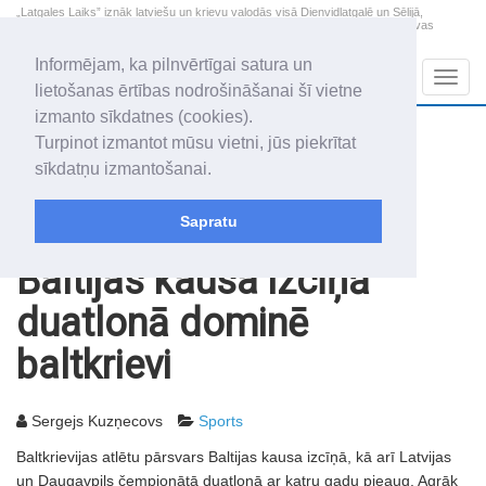
„Latgales Laiks” iznāk latviešu un krievu valodās visā Dienvidlatgalē un Sēlijā,
„Latgales Laiks” latviešu valodā aptver Daugavpils valstspilsētu, Augšdaugavas
novadu un apkārtējos novadus un pilsētas.
Informējam, ka pilnvērtīgai satura un
Sadaļas
Navig
lietošanas ērtības nodrošināšanai šī vietne
izmanto sīkdatnes (cookies).
2026. gada 7. augusts
+21.7
°C
Turpinot izmantot mūsu vietni, jūs piekrītat
Piektdiena
daļēji mākoņains
sīkdatņu izmantošanai.
Alfrēds, Fredis, Madars
Sapratu
Rakstu arhīvs
2010
27.08.2010
Baltijas kausa izcīņā
duatlonā dominē
baltkrievi
Sergejs Kuzņecovs
Sports
Baltkrievijas atlētu pārsvars Baltijas kausa izcīņā, kā arī Latvijas
un Daugavpils čempionātā duatlonā ar katru gadu pieaug. Agrāk