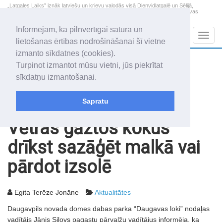
„Latgales Laiks” iznāk latviešu un krievu valodās visā Dienvidlatgalē un Sēlijā,
„Latgales Laiks” latviešu valodā aptver Daugavpils valstspilsētu, Augšdaugavas
novadu un apkārtējos novadus un pilsētas.
Informējam, ka pilnvērtīgai satura un
Sadaļas
Navig
lietošanas ērtības nodrošināšanai šī vietne
izmanto sīkdatnes (cookies).
2026. gada 8. augusts
+13.4
°C
Turpinot izmantot mūsu vietni, jūs piekrītat
Sestdiena
daļēji mākoņains
sīkdatņu izmantošanai.
Mudīte, Vladislava, Vladislavs
Sapratu
Rakstu arhīvs
2010
21.09.2010
Vētras gāztos kokus
drīkst sazāģēt malkā vai
pārdot izsolē
Egita Terēze Jonāne
Aktualitātes
Daugavpils novada domes dabas parka “Daugavas loki” nodaļas
vadītājs Jānis Silovs pagastu pārvalžu vadītājus informēja, ka