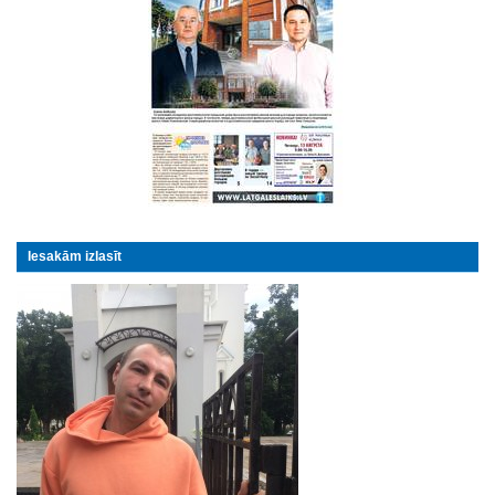
Iesakām izlasīt