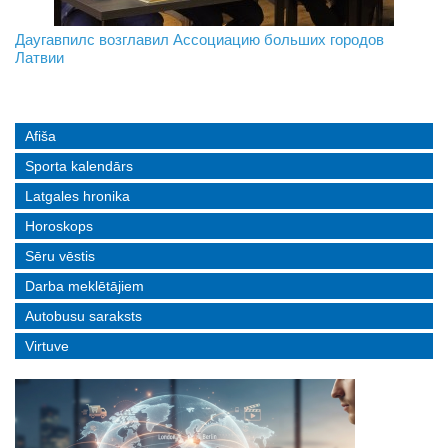
На границе с Беларусью ждут усиления
Даугавпилс возглавил Ассоциацию больших городов
Инвалидность — не приговор: «Mediastrims» расскажет
Латвии
реальные истории людей с ограниченными возможностями
Afiša
Sporta kalendārs
Latgales hronika
Horoskops
Sēru vēstis
Darba meklētājiem
Autobusu saraksts
Virtuve