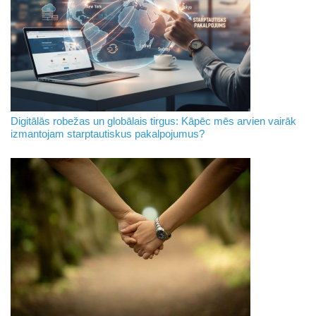
Digitālās robežas un globālais tirgus: Kāpēc mēs arvien vairāk
izmantojam starptautiskus pakalpojumus?