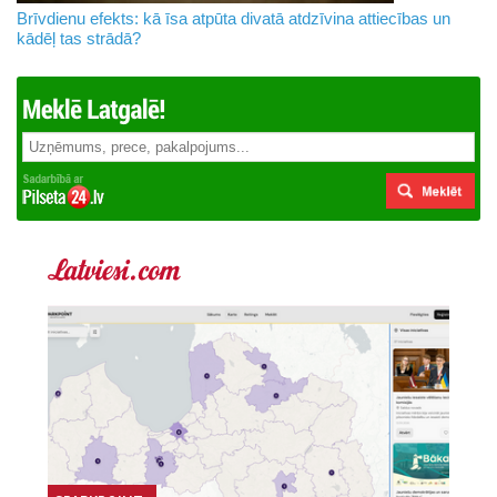
Brīvdienu efekts: kā īsa atpūta divatā atdzīvina attiecības un
kādēļ tas strādā?