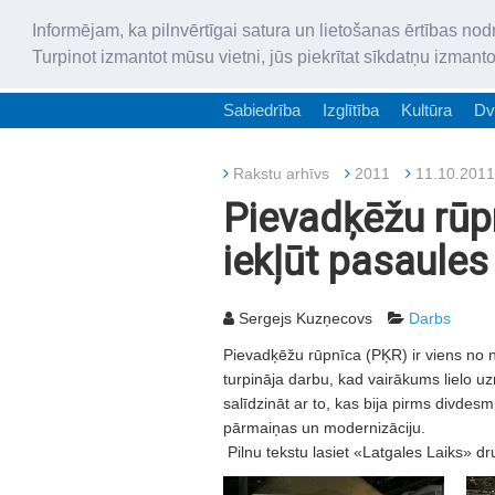
Informējam, ka pilnvērtīgai satura un lietošanas ērtības nod
Turpinot izmantot mūsu vietni, jūs piekrītat sīkdatņu izmant
Sabiedrība
Izglītība
Kultūra
Dv
Rakstu arhīvs
2011
11.10.2011
Pievadķēžu rūp
iekļūt pasaules 
Sergejs Kuzņecovs
Darbs
Pievadķēžu rūpnīca (PĶR) ir viens no 
turpināja darbu, kad vairākums lielo 
salīdzināt ar to, kas bija pirms divdes
pārmaiņas un modernizāciju.
Pilnu tekstu lasiet «Latgales Laiks» dr