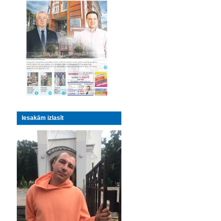
Iesakām izlasīt