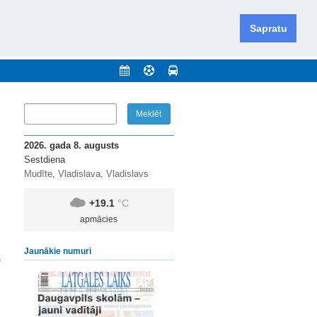
iešu un krievu valodās visā Dienvidlatgalē un Sēlijā,
daugavas novadu un apkārtējos novadus un pilsētas.
Sapratu
nājumi
Arhīvs
Kontakti
2026. gada 8. augusts
Sestdiena
Mudīte, Vladislava, Vladislavs
+19.1
°C
apmācies
Jaunākie numuri
s