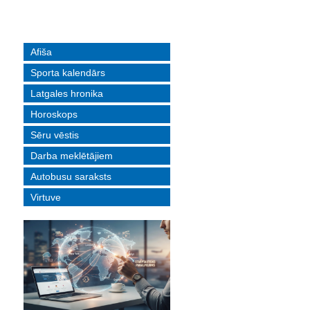
Afiša
Sporta kalendārs
Latgales hronika
Horoskops
Sēru vēstis
Darba meklētājiem
Autobusu saraksts
Virtuve