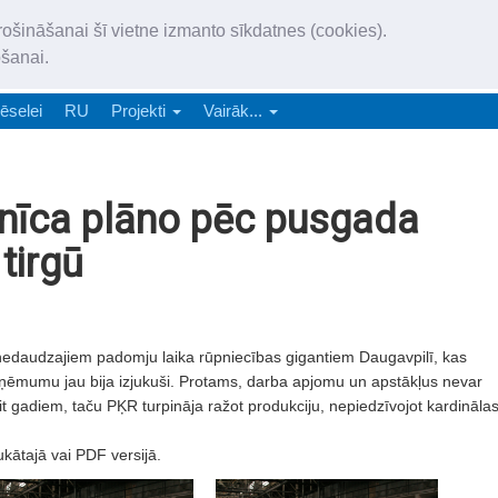
„Latgales Laiks” iznāk latv
rošināšanai šī vietne izmanto sīkdatnes (cookies).
„Latgales Laiks” latviešu valodā aptver Daugavpils valstspilsētu, Augš
ošanai.
e-abonēšana
Abonēšana
Reklāma
Sludi
ēselei
RU
Projekti
Vairāk...
nīca plāno pēc pusgada
tirgū
nedaudzajiem padomju laika rūpniecības gigantiem Daugavpilī, kas
uzņēmumu jau bija izjukuši. Protams, darba apjomu un apstākļus nevar
mit gadiem, taču PĶR turpināja ražot produkciju, nepiedzīvojot kardināla
ukātajā vai PDF versijā.