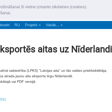
„Latgales Laiks” iznāk latv
rošināšanai šī vietne izmanto sīkdatnes (cookies).
„Latgales Laiks” latviešu valodā aptver Daugavpils valstspilsētu, Augš
ošanai.
e-abonēšana
Abonēšana
Reklāma
Sludi
ēselei
RU
Projekti
Vairāk...
 eksportēs aitas uz Nīderlandi
īvā sabiedrība (LPKS) “Latvijas aita” un tās valdes priekšsēdētāja,
a atrada jaunu aitu eksporta tirgu Nīderlandē.
ukātajā vai PDF versijā.
2011