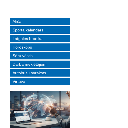
Afiša
Sporta kalendārs
Latgales hronika
Horoskops
Sēru vēstis
Darba meklētājiem
Autobusu saraksts
Virtuve