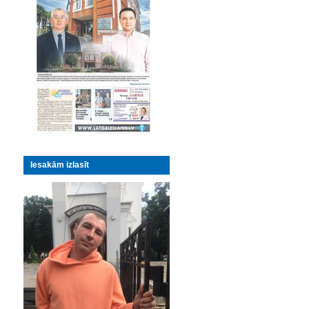
Iesakām izlasīt