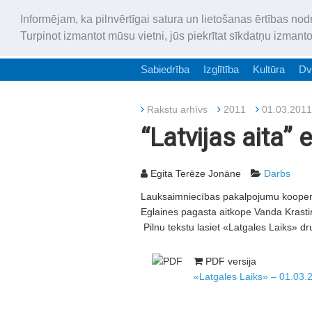
Informējam, ka pilnvērtīgai satura un lietošanas ērtības nod
Turpinot izmantot mūsu vietni, jūs piekrītat sīkdatņu izmant
Sabiedrība
Izglītība
Kultūra
Dv
Rakstu arhīvs
2011
01.03.2011
“Latvijas aita”
Egita Terēze Jonāne
Darbs
Lauksaimniecības pakalpojumu kooperat
Eglaines pagasta aitkope Vanda Krastiņ
Pilnu tekstu lasiet «Latgales Laiks» dr
PDF versija
«Latgales Laiks» – 01.03.