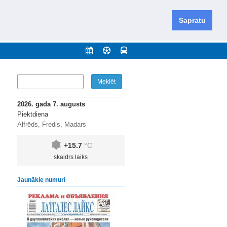
iešu un krievu valodās visā Dienvidlatgalē un Sēlijā,
daugavas novadu un apkārtējos novadus un pilsētas.
Sapratu
nājumi
Arhīvs
Kontakti
2026. gada 7. augusts
Piektdiena
Alfrēds, Fredis, Madars
+15.7
°C
skaidrs laiks
Jaunākie numuri