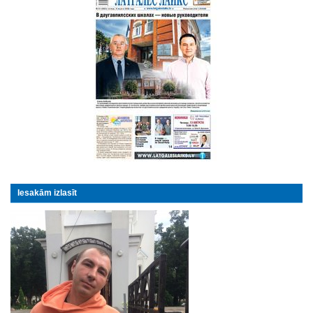
Iesakām izlasīt