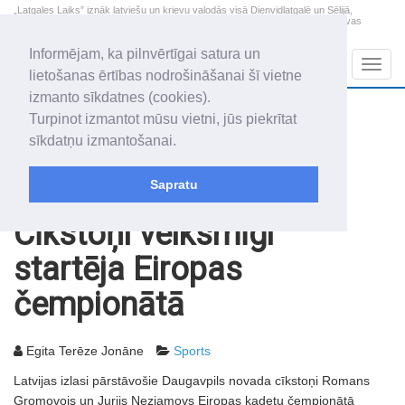
„Latgales Laiks” iznāk latviešu un krievu valodās visā Dienvidlatgalē un Sēlijā,
„Latgales Laiks” latviešu valodā aptver Daugavpils valstspilsētu, Augšdaugavas
novadu un apkārtējos novadus un pilsētas.
Informējam, ka pilnvērtīgai satura un
Sadaļas
Navig
lietošanas ērtības nodrošināšanai šī vietne
izmanto sīkdatnes (cookies).
2026. gada 8. augusts
+18.9
°C
Turpinot izmantot mūsu vietni, jūs piekrītat
Sestdiena
apmācies
sīkdatņu izmantošanai.
Mudīte, Vladislava, Vladislavs
Sapratu
Rakstu arhīvs
2011
23.08.2011
Cīkstoņi veiksmīgi
startēja Eiropas
čempionātā
Egita Terēze Jonāne
Sports
Latvijas izlasi pārstāvošie Daugavpils novada cīkstoņi Romans
Gromovojs un Jurijs Nezjamovs Eiropas kadetu čempionātā