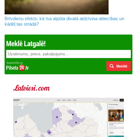
Brīvdienu efekts: kā īsa atpūta divatā atdzīvina attiecības un
kādēļ tas strādā?