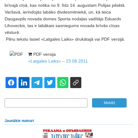
brīvajā cīņā, kas notika no 9. līdz 14. augustam Polijas pilsētā
Varšavā, ierindojās labāko divdesmitniekā, un, kā teica
Daugavpils novada domes Sporta nodaļas vadītājs Eduards
Lihoveckis, tas ir labākais sasniegums novada brīvās cīņas
vēsturē.
Pilnu tekstu lasiet «Latgales Laiks» drukātajā vai PDF versijā.
PDF versija
«Latgales Laiks» – 23.08.2011
Jaunākie numuri